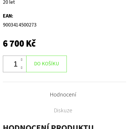
20 let
EAN
:
9003414500273
6 700 Kč
DO KOŠÍKU
Hodnocení
Diskuze
HODNOCENÍ PRODUKTU