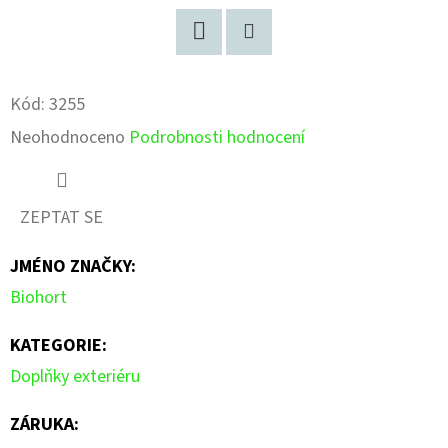
Facebook
Pinterest
Kód:
3255
Průměrné
Neohodnoceno
Podrobnosti hodnocení
hodnocení
produktu
ZEPTAT SE
je
JMÉNO ZNAČKY
:
0,0
Biohort
z
5
KATEGORIE
:
hvězdiček.
Doplňky exteriéru
ZÁRUKA
: