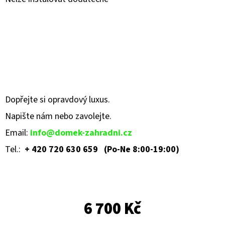
D
O
P
O
R
U
Č
Dopřejte si opravdový luxus.
U
Napište nám nebo zavolejte
.
J
Email:
info@domek-zahradni.cz
E
Tel.:
+ 420 720 630 659 (Po-Ne 8:00-19:00)
M
E
6 700 Kč