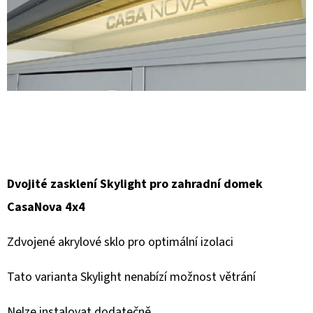
E
T
E
N
A
J
Í
T
?
Dvojité zasklení Skylight pro zahradní domek
CasaNova 4x4
Zdvojené akrylové sklo pro optimální izolaci
HLEDAT
Tato varianta Skylight nenabízí možnost větrání
Nelze instalovat dodatečně