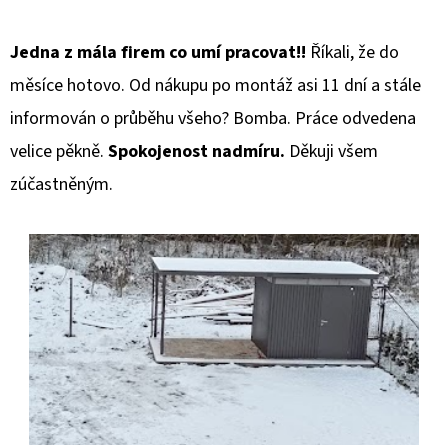
D
Jedna z mála firem co umí pracovat!!
Říkali, že do
O
měsíce hotovo. Od nákupu po montáž asi 11 dní a stále
P
informován o průběhu všeho? Bomba. Práce odvedena
O
R
velice pěkně.
Spokojenost nadmíru.
Děkuji všem
U
zúčastněným.
Č
U
J
E
M
E