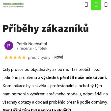
K
Hledat
Náku
Přejít
O
Zpět
Zpět
na
koší
Š
obsah
Příběhy zákazníků
Í
C
K
O
P
O
T
Celý proces od objednávky až po montáž proběhl bez
Ř
jediného problému a
výsledek předčil naše očekávání.
E
Komunikace byla skvělá – profesionální a ochotný tým
B
nám pomohl s výběrem správného modelu, odpověděl na
U
všechny dotazy a dodání proběhlo přesně podle domluvy.
J
Montážní tým byl naprosto skvělý!