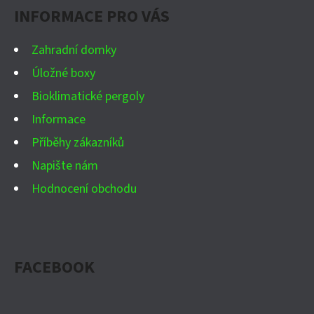
INFORMACE PRO VÁS
T
Í
Zahradní domky
Úložné boxy
Bioklimatické pergoly
Informace
Příběhy zákazníků
Napište nám
Hodnocení obchodu
FACEBOOK