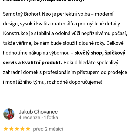
E
T
Samotný Biohort Neo je perfektní volba – moderní
E
design, vysoká kvalita materiálů a promyšlené detaily.
N
Konstrukce je stabilní a odolná vůči nepříznivému počasí,
A
takže věříme, že nám bude sloužit dlouhé roky. Celkově
J
hodnotíme nákup na výbornou –
skvělý shop, špičkový
Í
servis a kvalitní produkt.
Pokud hledáte spolehlivý
T
zahradní domek s profesionálním přístupem od prodejce
?
i montážního týmu, rozhodně doporučujeme!
HLEDAT