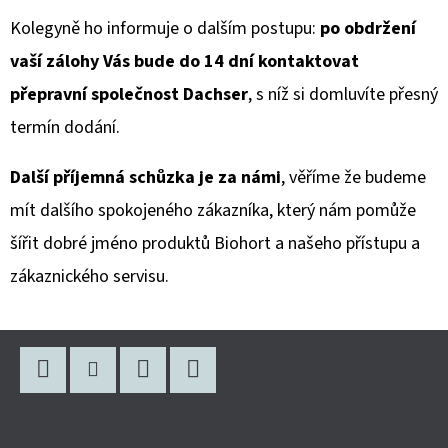
Kolegyně ho informuje o dalším postupu:
po obdržení
vaší zálohy Vás bude do 14 dní kontaktovat
přepravní společnost Dachser
, s níž si domluvíte přesný
termín dodání.
Další příjemná schůzka je za námi
, věříme že budeme
mít dalšího spokojeného zákazníka, který nám pomůže
šířit dobré jméno produktů Biohort a našeho přístupu a
zákaznického servisu.
Z
Á
P
Facebook
Instagram
WhatsApp
YouTube
A