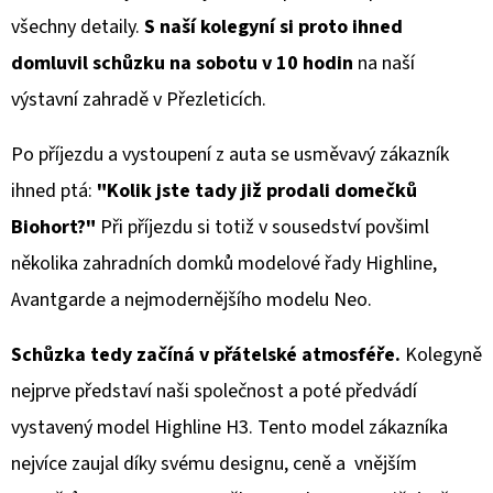
všechny detaily.
S naší kolegyní si proto ihned
domluvil schůzku na sobotu v 10 hodin
na naší
výstavní zahradě v Přezleticích.
Po příjezdu a vystoupení z auta se usměvavý zákazník
ihned ptá:
"Kolik jste tady již prodali domečků
Biohort?"
Při příjezdu si totiž v sousedství povšiml
několika zahradních domků modelové řady Highline,
Avantgarde a nejmodernějšího modelu Neo.
Schůzka tedy začíná v přátelské atmosféře.
Kolegyně
nejprve představí naši společnost a poté předvádí
vystavený model Highline H3. Tento model zákazníka
nejvíce zaujal díky svému designu, ceně a vnějším