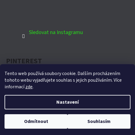
Sledovat na Instagramu
PINTEREST
Tento web používá soubory cookie. Dalším procházením
tohoto webu vyjadřujete souhlas s jejich používáním. Více
informací
zde
.
Oficiální partner Biohort pro Českou republiku
Nastavení
Vytvořil Shoptet
Copyright 2026
Domek-zahradni.cz
. Všechna práva
Odmítnout
Souhlasím
vyhrazena.