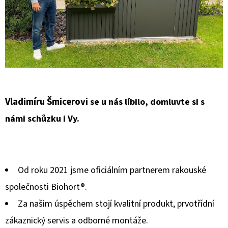
D
O
P
O
R
U
Č
Vladimíru Šmicerovi
se u nás líbilo, domluvte si s
U
námi schůzku i Vy.
J
E
M
E
Od roku 2021 jsme oficiálním partnerem rakouské
společnosti Biohort®.
Za našim úspěchem stojí kvalitní produkt, prvotřídní
zákaznický servis a odborné montáže.