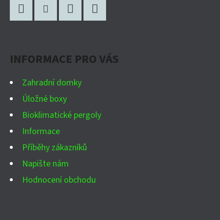
Á
P
Facebook
Instagram
WhatsApp
YouTube
A
INFORMACE PRO VÁS
T
Í
Zahradní domky
Úložné boxy
Bioklimatické pergoly
Informace
Příběhy zákazníků
Napište nám
Hodnocení obchodu