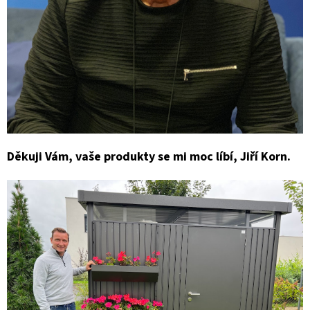
E
T
E
N
A
J
Í
Děkuji Vám, vaše produkty se mi moc líbí, Jiří Korn.
T
?
HLEDAT