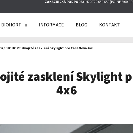
ZÁKAZNICKÁ PODPORA:
+420 720 630 659 (PO-NE 8:00-19
 BIOHORT
INFORMACE
BLOG
KONTAKT
O POTŘEBUJETE NAJÍT?
ru
/
BIOHORT dvojité zasklení Skylight pro CasaNova 4x6
HLEDAT
jité zasklení Skylight 
4x6
DOPORUČUJEME