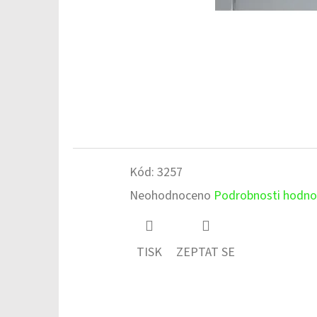
Kód:
3257
Průměrné
Neohodnoceno
Podrobnosti hodno
hodnocení
produktu
TISK
ZEPTAT SE
je
0,0
z