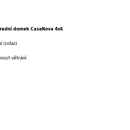
ahradní domek CasaNova 4x6
í izolaci
žnost větrání