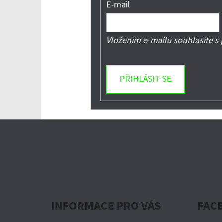
E-mail
Vložením e-mailu souhlasíte s
PŘIHLÁSIT SE
Z
Á
P
A
INFORMACE PRO VÁS
FAC
T