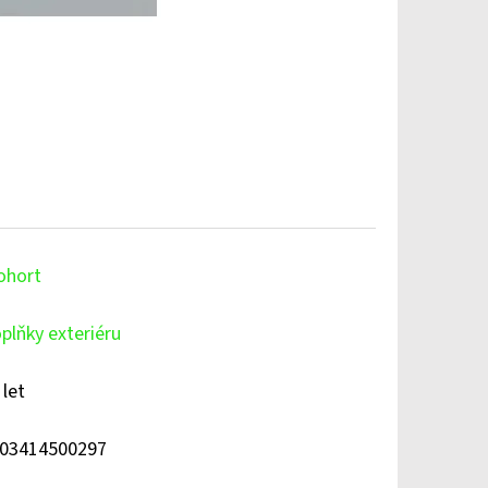
ohort
plňky exteriéru
 let
03414500297