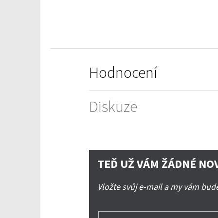
5
hvězdiček.
Hodnocení
Diskuze
TEĎ UŽ VÁM ŽÁDNÉ NO
Vložte svůj e-mail a my vám bu