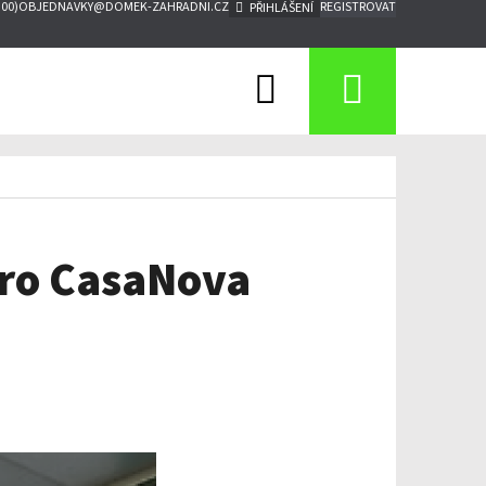
:00)
OBJEDNAVKY@DOMEK-ZAHRADNI.CZ
REGISTROVAT
PŘIHLÁŠENÍ
Hledat
Nákupn
košík
pro CasaNova