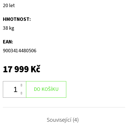
20 let
HMOTNOST
:
38 kg
EAN
:
9003414480506
17 999 Kč
DO KOŠÍKU
Související (4)