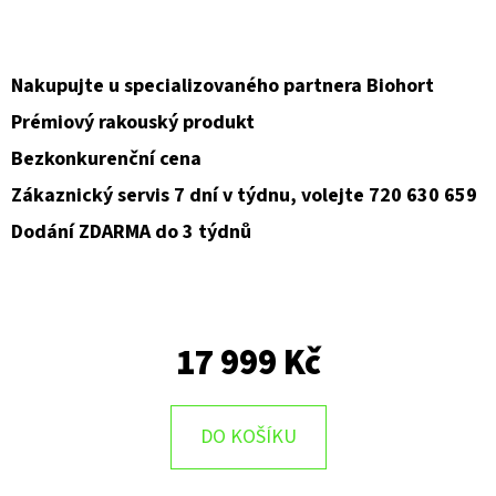
D
O
Nakupujte u specializovaného partnera Biohort
P
Prémiový rakouský produkt
O
Bezkonkurenční cena
R
U
Zákaznický servis 7 dní v týdnu, volejte 720 630 659
Č
Dodání ZDARMA do 3 týdnů
U
J
E
M
17 999 Kč
E
DO KOŠÍKU