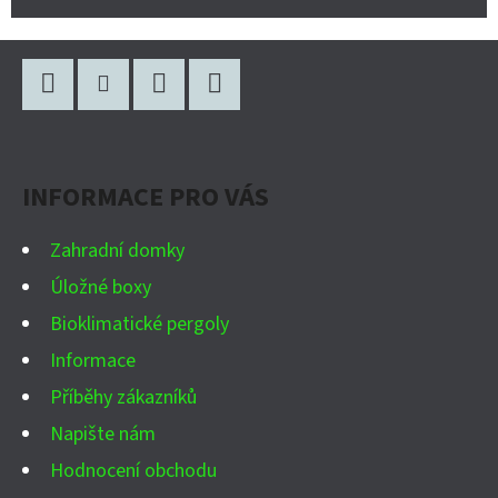
Z
Á
P
Facebook
Instagram
WhatsApp
YouTube
A
INFORMACE PRO VÁS
T
Í
Zahradní domky
Úložné boxy
Bioklimatické pergoly
Informace
Příběhy zákazníků
Napište nám
Hodnocení obchodu