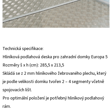
E
T
E
N
A
J
Technická specifikace:
Í
Hliníková podlahová deska pro zahradní domky Europa 5
T
Rozměry š x h (cm): 285,5 x 213,5
?
Skládá se z 2 mm hliníkového žebrovaného plechu, který
je podle velikosti domku tvořen 2 – 4 segmenty včetně
spojovacích lišt.
HLEDAT
Pro optimální položení je potřebný hliníkový podlahový
rám.