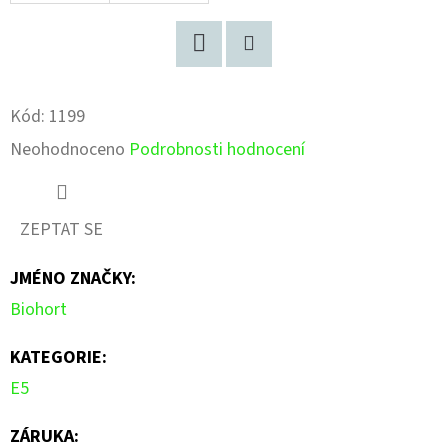
Facebook
Pinterest
Kód:
1199
Průměrné
Neohodnoceno
Podrobnosti hodnocení
hodnocení
produktu
ZEPTAT SE
je
JMÉNO ZNAČKY
:
0,0
Biohort
z
5
KATEGORIE
:
hvězdiček.
E5
ZÁRUKA
: