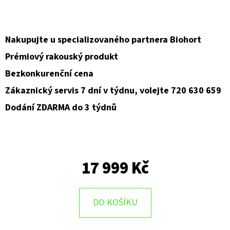
D
O
Nakupujte u specializovaného partnera Biohort
P
Prémiový rakouský produkt
O
Bezkonkurenční cena
R
U
Zákaznický servis 7 dní v týdnu, volejte 720 630 659
Č
Dodání ZDARMA do 3 týdnů
U
J
E
M
17 999 Kč
E
DO KOŠÍKU