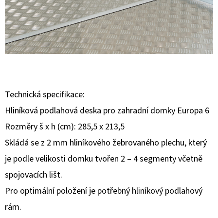
E
T
E
N
A
J
Technická specifikace:
Í
Hliníková podlahová deska pro zahradní domky Europa 6
T
Rozměry š x h (cm): 285,5 x 213,5
?
Skládá se z 2 mm hliníkového žebrovaného plechu, který
je podle velikosti domku tvořen 2 – 4 segmenty včetně
spojovacích lišt.
HLEDAT
Pro optimální položení je potřebný hliníkový podlahový
rám.