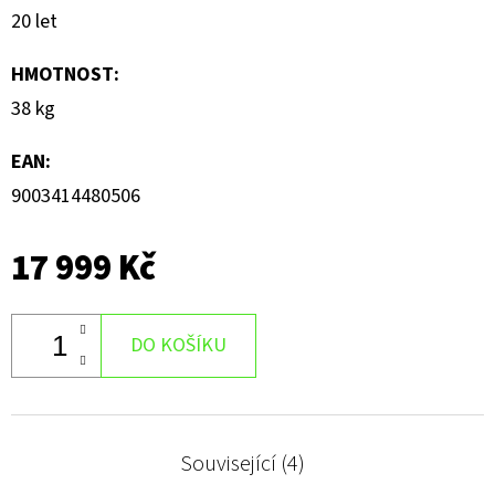
20 let
HMOTNOST
:
38 kg
EAN
:
9003414480506
17 999 Kč
DO KOŠÍKU
Související (4)