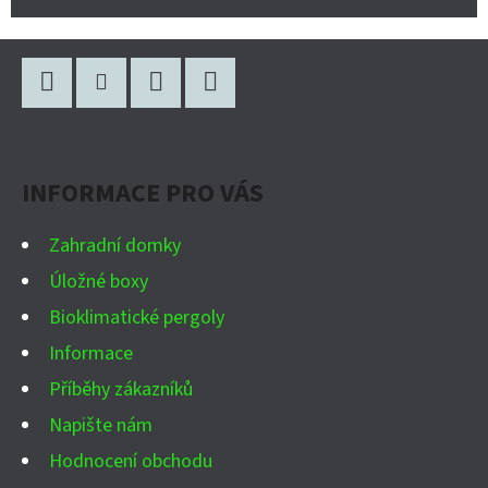
Z
Á
P
Facebook
Instagram
WhatsApp
YouTube
A
INFORMACE PRO VÁS
T
Í
Zahradní domky
Úložné boxy
Bioklimatické pergoly
Informace
Příběhy zákazníků
Napište nám
Hodnocení obchodu