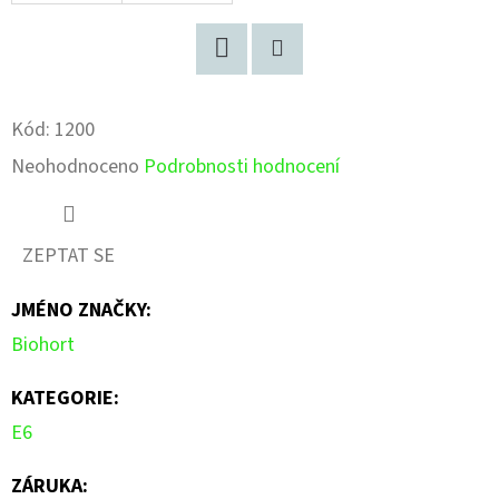
Facebook
Pinterest
Kód:
1200
Průměrné
Neohodnoceno
Podrobnosti hodnocení
hodnocení
produktu
ZEPTAT SE
je
JMÉNO ZNAČKY
:
0,0
Biohort
z
5
KATEGORIE
:
hvězdiček.
E6
ZÁRUKA
: