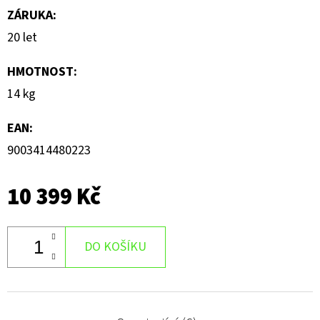
ZÁRUKA
:
20 let
HMOTNOST
:
14 kg
EAN
:
9003414480223
10 399 Kč
DO KOŠÍKU