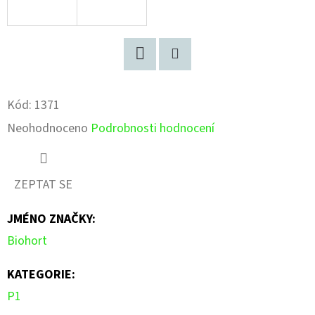
Facebook
Pinterest
Kód:
1371
Průměrné
Neohodnoceno
Podrobnosti hodnocení
hodnocení
produktu
ZEPTAT SE
je
JMÉNO ZNAČKY
:
0,0
Biohort
z
5
KATEGORIE
:
hvězdiček.
P1