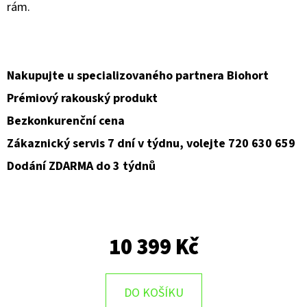
rám.
D
O
P
Nakupujte u specializovaného partnera Biohort
O
Prémiový rakouský produkt
R
U
Bezkonkurenční cena
Č
Zákaznický servis 7 dní v týdnu, volejte 720 630 659
U
Dodání ZDARMA do 3 týdnů
J
E
M
E
10 399 Kč
DO KOŠÍKU