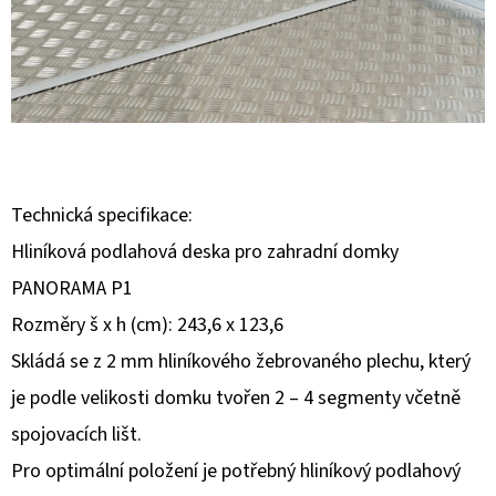
E
T
E
N
A
J
Technická specifikace:
Í
Hliníková podlahová deska pro zahradní domky
T
PANORAMA P1
?
Rozměry š x h (cm): 243,6 x 123,6
Skládá se z 2 mm hliníkového žebrovaného plechu, který
je podle velikosti domku tvořen 2 – 4 segmenty včetně
HLEDAT
spojovacích lišt.
Pro optimální položení je potřebný hliníkový podlahový