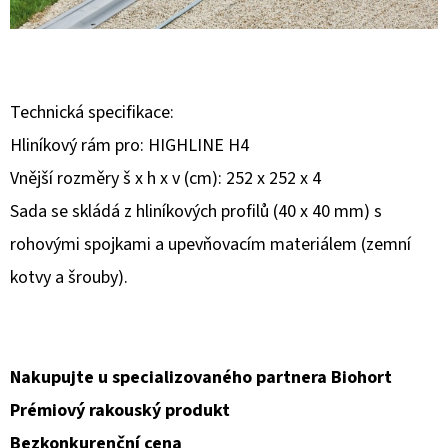
E
T
E
N
Technická specifikace:
A
Hliníkový rám pro: HIGHLINE H4
J
Vnější rozměry š x h x v (cm): 252 x 252 x 4
Í
Sada se skládá z hliníkových profilů (40 x 40 mm) s
T
rohovými spojkami a upevňovacím materiálem (zemní
?
kotvy a šrouby).
Nakupujte u specializovaného partnera Biohort
HLEDAT
Prémiový rakouský produkt
Bezkonkurenční cena