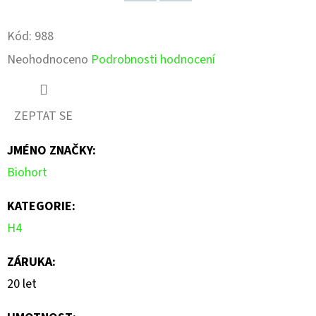
Facebook
Pinterest
Kód:
988
Průměrné
Neohodnoceno
Podrobnosti hodnocení
hodnocení
produktu
ZEPTAT SE
je
JMÉNO ZNAČKY
:
0,0
Biohort
z
5
KATEGORIE
:
hvězdiček.
H4
ZÁRUKA
:
20 let