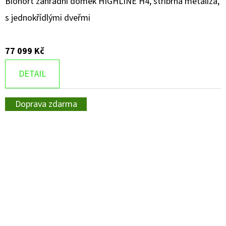
Biohort zahradní domek HIGHLINE H4, stříbrná metalíza,
s jednokřídlými dveřmi
77 099 Kč
DETAIL
Doprava zdarma