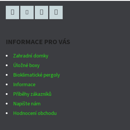
Z
Á
P
Facebook
Instagram
WhatsApp
YouTube
A
INFORMACE PRO VÁS
T
Í
Zahradní domky
Úložné boxy
Bioklimatické pergoly
Informace
Příběhy zákazníků
Napište nám
Hodnocení obchodu