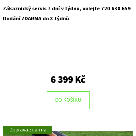
Zákaznický servis 7 dní v týdnu, volejte 720 630 659
D
Dodání ZDARMA do 3 týdnů
O
P
O
R
U
Č
U
J
6 399 Kč
E
M
E
DO KOŠÍKU
Doprava zdarma