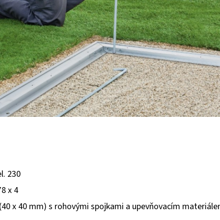
l. 230
78 x 4
lů (40 x 40 mm) s rohovými spojkami a upevňovacím materiále