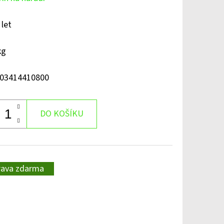
 let
kg
03414410800
DO KOŠÍKU
rava zdarma