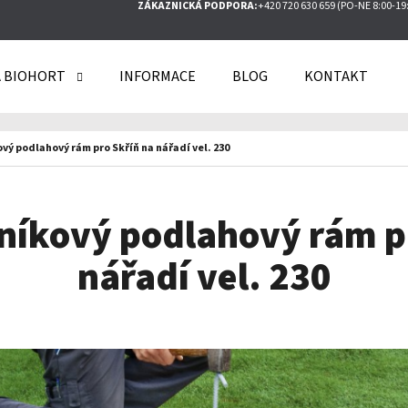
ZÁKAZNICKÁ PODPORA:
+420 720 630 659 (PO-NE 8:00-19
 BIOHORT
INFORMACE
BLOG
KONTAKT
O POTŘEBUJETE NAJÍT?
ový podlahový rám pro Skříň na nářadí vel. 230
HLEDAT
iníkový podlahový rám p
nářadí vel. 230
DOPORUČUJEME