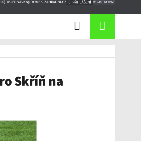
:00)
OBJEDNAVKY@DOMEK-ZAHRADNI.CZ
REGISTROVAT
PŘIHLÁŠENÍ
Hledat
Nákupn
košík
ro Skříň na