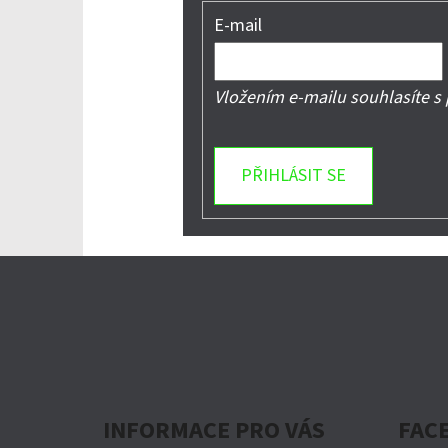
E-mail
Vložením e-mailu souhlasíte s
PŘIHLÁSIT SE
Z
Á
P
A
INFORMACE PRO VÁS
FAC
T