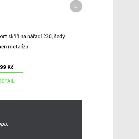
Další
produkt
ort skříň na nářadí 230, šedý
en metalíza
599 Kč
DETAIL
opu.