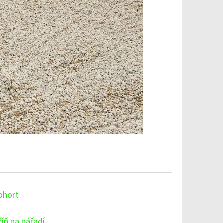
ohort
říň na nářadí