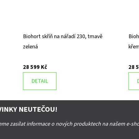
Biohort skříň na nářadí 230, tmavě
Bioh
zelená
křem
28 599 Kč
28 
DETAIL
VINKY NEUTEČOU!
deme zasílat informace o nových produktech na našem e-sh