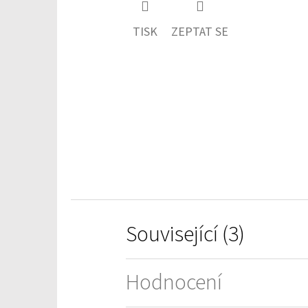
produktu
TISK
ZEPTAT SE
je
0,0
z
5
hvězdiček.
Související (3)
Hodnocení