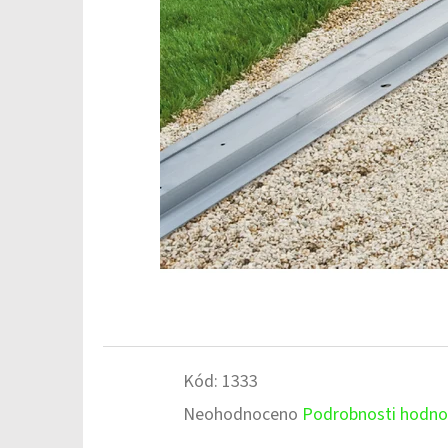
Kód:
1333
Průměrné
Neohodnoceno
Podrobnosti hodno
hodnocení