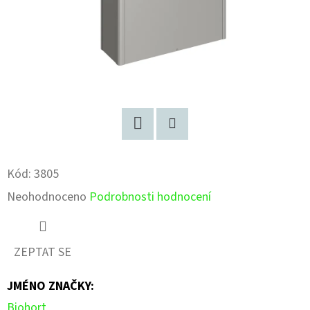
Facebook
Pinterest
Kód:
3805
Průměrné
Neohodnoceno
Podrobnosti hodnocení
hodnocení
produktu
ZEPTAT SE
je
JMÉNO ZNAČKY
:
0,0
Biohort