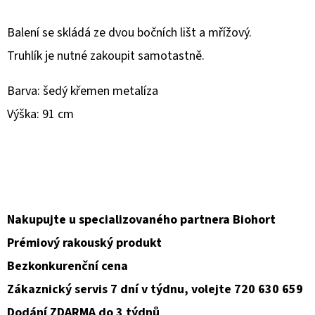
D
Balení se skládá ze dvou bočních lišt a mřížový.
O
Truhlík je nutné zakoupit samotastně.
P
O
Barva: šedý křemen metalíza
R
Výška: 91 cm
U
Č
U
J
E
M
Nakupujte u specializovaného partnera Biohort
E
Prémiový rakouský produkt
Bezkonkurenční cena
Zákaznický servis 7 dní v týdnu, volejte 720 630 659
Dodání ZDARMA do 3 týdnů