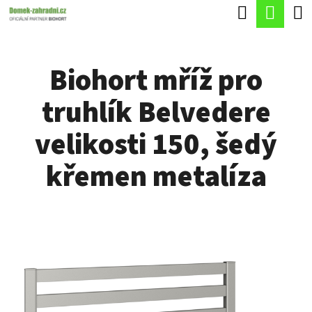
K
Hledat
Náku
Přejít
O
Zpět
Zpět
na
koší
Š
obsah
Biohort mříž pro
Í
C
K
truhlík Belvedere
O
P
velikosti 150, šedý
O
křemen metalíza
T
Ř
E
B
U
J