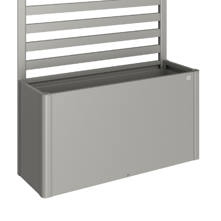
E
T
E
N
A
J
Í
T
?
HLEDAT