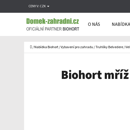
K
Přejít
CENY V:
CZK
O
Zpět
Zpět
na
Š
do
do
obsah
O NÁS
NABÍDKA
Í
obchodu
obchodu
C
K
Domů
/
Nabídka Biohort
/
Vybavení pro zahradu
/
Truhlíky Belvedere
/
Vel
Biohort mříž