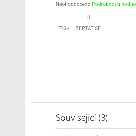
Průměrné
Neohodnoceno
Podrobnosti hodno
hodnocení
produktu
TISK
ZEPTAT SE
je
0,0
z
5
hvězdiček.
Související (3)