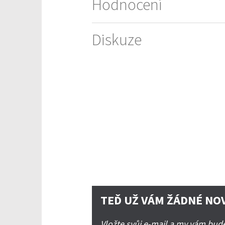
Hodnocení
Diskuze
TEĎ UŽ VÁM ŽÁDNÉ NO
Vložte svůj e-mail a my vám bu