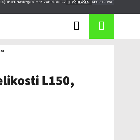
:00)
OBJEDNAVKY@DOMEK-ZAHRADNI.CZ
REGISTROVAT
PŘIHLÁŠENÍ
Hledat
Nákupn
košík
íza
likosti L150,