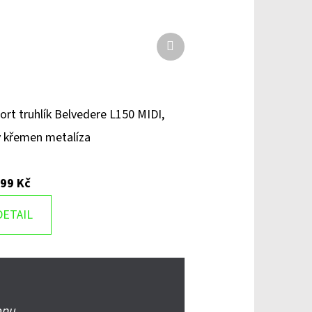
Další
produkt
ort truhlík Belvedere L150 MIDI,
 křemen metalíza
599 Kč
DETAIL
opu.