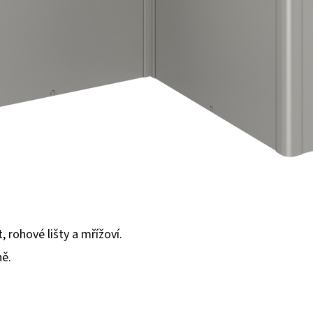
, rohové lišty a mřížoví.
ně.