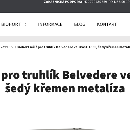
ZÁKAZNICKÁ PODPORA:
+420 720 630 659 (PO-NE 8:00-19
 BIOHORT
INFORMACE
BLOG
KONTAKT
O POTŘEBUJETE NAJÍT?
ikost L150
/
Biohort mříž pro truhlík Belvedere velikosti L150, šedý křemen metal
HLEDAT
 pro truhlík Belvedere ve
šedý křemen metalíza
DOPORUČUJEME