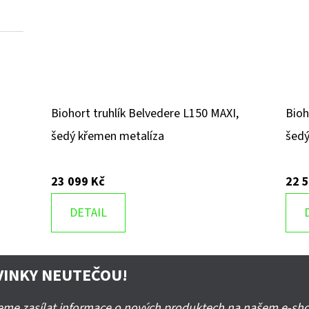
Biohort truhlík Belvedere L150 MAXI,
Bioh
šedý křemen metalíza
šedý
23 099 Kč
22 
DETAIL
VINKY NEUTEČOU!
deme zasílat informace o nových produktech na našem e-sh