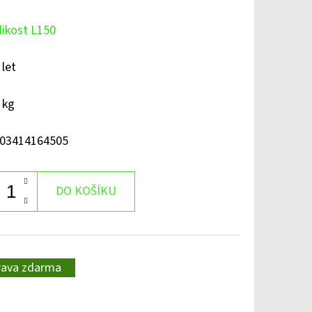
likost L150
 let
 kg
03414164505
DO KOŠÍKU
rava zdarma