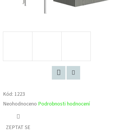
Facebook
Pinterest
Kód:
1223
Průměrné
Neohodnoceno
Podrobnosti hodnocení
hodnocení
produktu
ZEPTAT SE