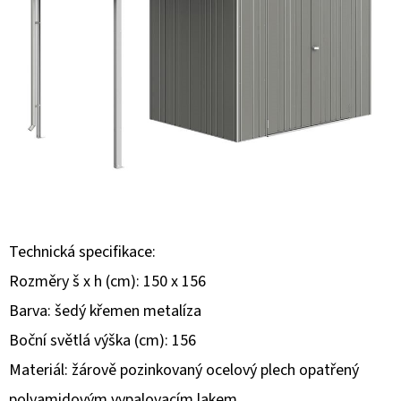
E
T
E
N
A
J
Í
T
?
Technická specifikace:
Rozměry š x h (cm): 150 x 156
Barva: šedý křemen metalíza
Boční světlá výška (cm): 156
HLEDAT
Materiál: žárově pozinkovaný ocelový plech opatřený
polyamidovým vypalovacím lakem