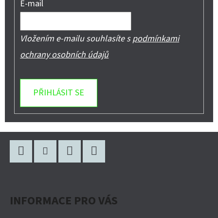
E-mail
Vložením e-mailu souhlasíte s
podmínkami
ochrany osobních údajů
PŘIHLÁSIT SE
Z
Á
P
Facebook
Instagram
WhatsApp
YouTube
A
INFORMACE PRO VÁS
T