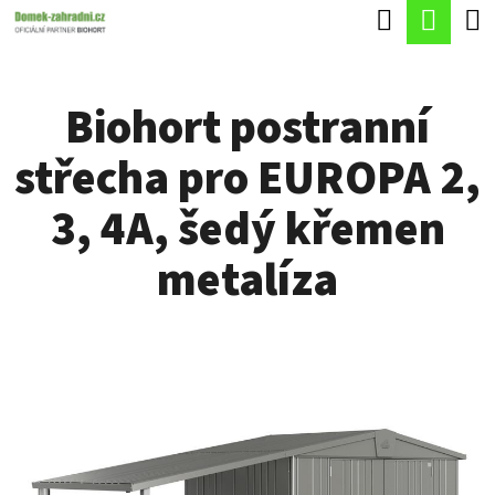
K
Hledat
Náku
Přejít
O
Zpět
Zpět
na
koší
Š
obsah
Biohort postranní
Í
C
K
střecha pro EUROPA 2,
O
P
3, 4A, šedý křemen
O
metalíza
T
Ř
E
B
U
J