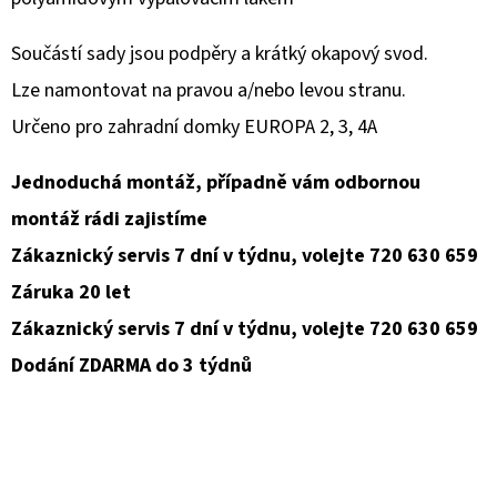
D
Součástí sady jsou podpěry a krátký okapový svod.
O
Lze namontovat na pravou a/nebo levou stranu.
P
Určeno pro zahradní domky EUROPA 2, 3, 4A
O
R
Jednoduchá montáž, případně vám odbornou
U
Č
montáž rádi zajistíme
U
Zákaznický servis 7 dní v týdnu, volejte 720 630 659
J
Záruka 20 let
E
Zákaznický servis 7 dní v týdnu, volejte 720 630 659
M
E
Dodání ZDARMA do 3 týdnů