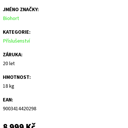
je
JMÉNO ZNAČKY
:
0,0
Biohort
z
5
KATEGORIE
:
hvězdiček.
Příslušenství
ZÁRUKA
:
20 let
HMOTNOST
:
18 kg
EAN
:
9003414420298
8 999 Kč