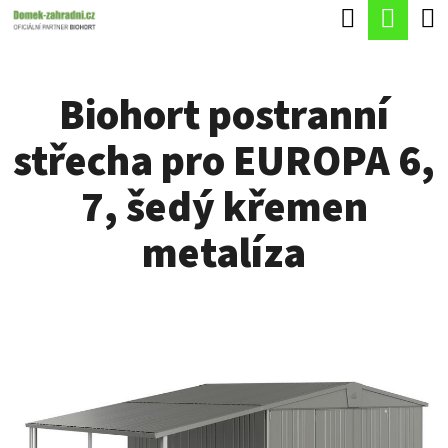
K
Hledat
Náku
Přejít
O
Zpět
Zpět
na
koší
Š
obsah
Biohort postranní
Í
C
K
střecha pro EUROPA 6,
O
P
7, šedý křemen
O
metalíza
T
Ř
E
B
U
J