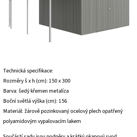
E
T
E
N
A
J
Í
T
Technická specifikace:
?
Rozměry š x h (cm): 150 x 300
Barva: šedý křemen metalíza
Boční světlá výška (cm): 156
Materiál: žárově pozinkovaný ocelový plech opatřený
HLEDAT
polyamidovým vypalovacím lakem
Součástí sady jsou podpěry a krátký okapový svod.