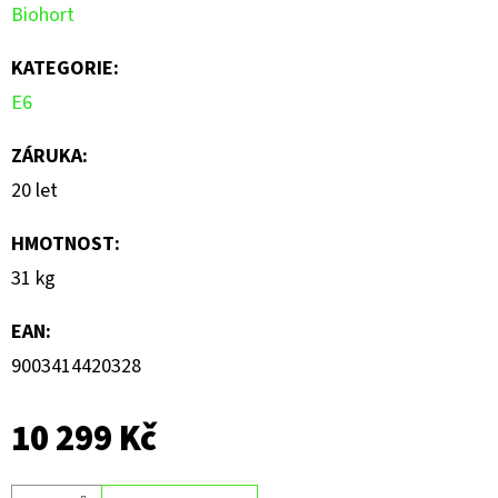
Biohort
z
5
KATEGORIE
:
hvězdiček.
E6
ZÁRUKA
:
20 let
HMOTNOST
:
31 kg
EAN
:
9003414420328
10 299 Kč