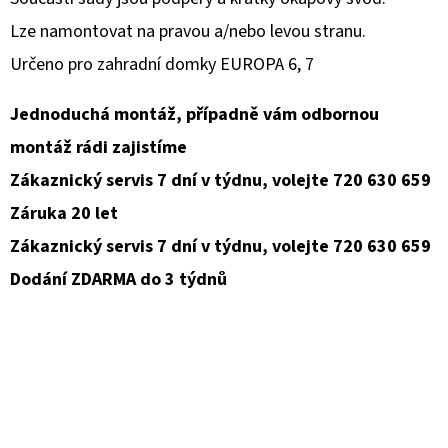
Lze namontovat na pravou a/nebo levou stranu.
D
Určeno pro zahradní domky EUROPA 6, 7
O
P
Jednoduchá montáž, případně vám odbornou
O
R
montáž rádi zajistíme
U
Zákaznický servis 7 dní v týdnu, volejte 720 630 659
Č
Záruka 20 let
U
Zákaznický servis 7 dní v týdnu, volejte 720 630 659
J
E
Dodání ZDARMA do 3 týdnů
M
E