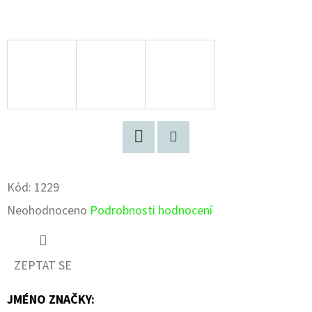
Facebook
Pinterest
Kód:
1229
Průměrné
Neohodnoceno
Podrobnosti hodnocení
hodnocení
produktu
ZEPTAT SE
je
JMÉNO ZNAČKY
:
0,0