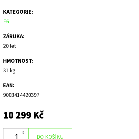
5
KATEGORIE
:
hvězdiček.
E6
ZÁRUKA
:
20 let
HMOTNOST
:
31 kg
EAN
:
9003414420397
10 299 Kč
DO KOŠÍKU