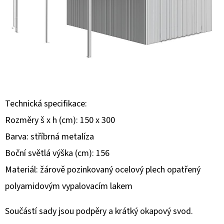
E
T
E
N
A
J
Í
Technická specifikace:
T
Rozměry š x h (cm): 150 x 300
?
Barva: stříbrná metalíza
Boční světlá výška (cm): 156
Materiál: žárově pozinkovaný ocelový plech opatřený
polyamidovým vypalovacím lakem
HLEDAT
Součástí sady jsou podpěry a krátký okapový svod.