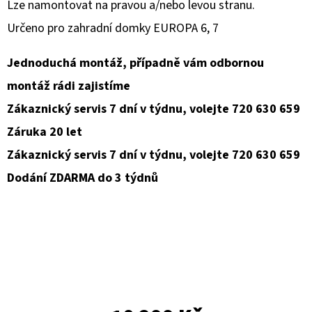
Lze namontovat na pravou a/nebo levou stranu.
Určeno pro zahradní domky EUROPA 6, 7
D
O
Jednoduchá montáž, případně vám odbornou
P
O
montáž rádi zajistíme
R
Zákaznický servis 7 dní v týdnu, volejte 720 630 659
U
Záruka 20 let
Č
Zákaznický servis 7 dní v týdnu, volejte 720 630 659
U
J
Dodání ZDARMA do 3 týdnů
E
M
E