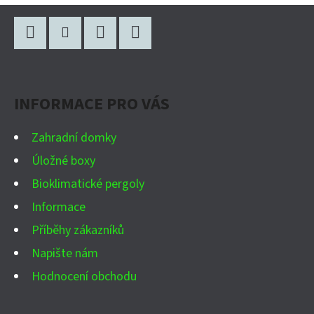
Z
Á
P
Facebook
Instagram
WhatsApp
YouTube
A
INFORMACE PRO VÁS
T
Í
Zahradní domky
Úložné boxy
Bioklimatické pergoly
Informace
Příběhy zákazníků
Napište nám
Hodnocení obchodu