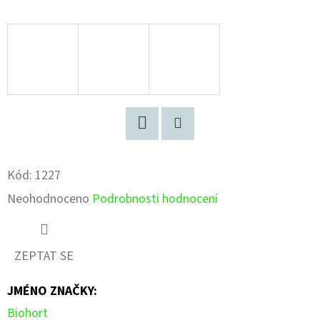
Facebook
Pinterest
Kód:
1227
Průměrné
Neohodnoceno
Podrobnosti hodnocení
hodnocení
produktu
ZEPTAT SE
je
JMÉNO ZNAČKY
:
0,0
Biohort
z