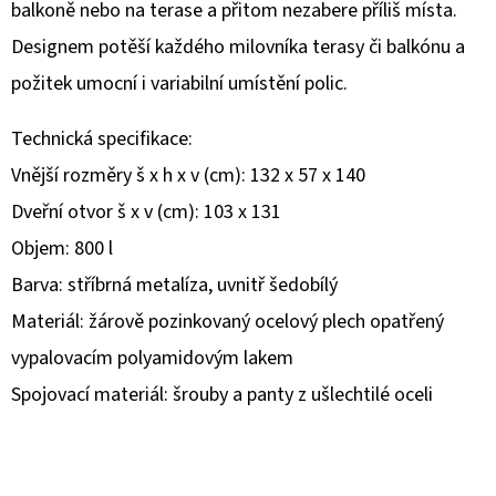
balkoně nebo na terase a přitom nezabere příliš místa.
D
Designem potěší každého milovníka terasy či balkónu a
O
požitek umocní i variabilní umístění polic.
P
O
Technická specifikace:
R
Vnější rozměry š x h x v (cm): 132 x 57 x 140
U
Dveřní otvor š x v (cm): 103 x 131
Č
U
Objem: 800 l
J
Barva: stříbrná metalíza, uvnitř šedobílý
E
Materiál: žárově pozinkovaný ocelový plech opatřený
M
vypalovacím polyamidovým lakem
E
Spojovací materiál: šrouby a panty z ušlechtilé oceli