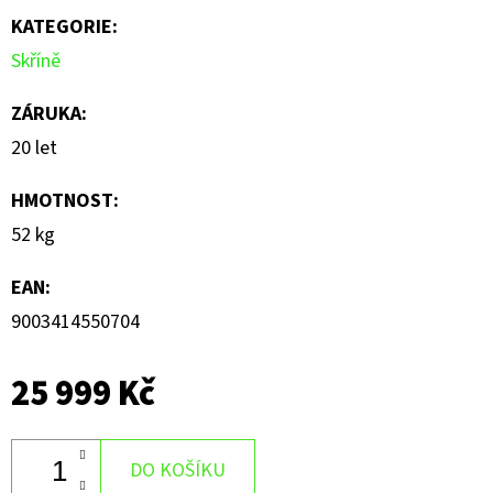
KATEGORIE
:
Skříně
ZÁRUKA
:
20 let
HMOTNOST
:
52 kg
EAN
:
9003414550704
25 999 Kč
DO KOŠÍKU