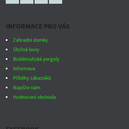
P
Facebook
Instagram
WhatsApp
YouTube
A
INFORMACE PRO VÁS
T
Í
Zahradní domky
Úložné boxy
Bioklimatické pergoly
Informace
Příběhy zákazníků
Napište nám
Hodnocení obchodu