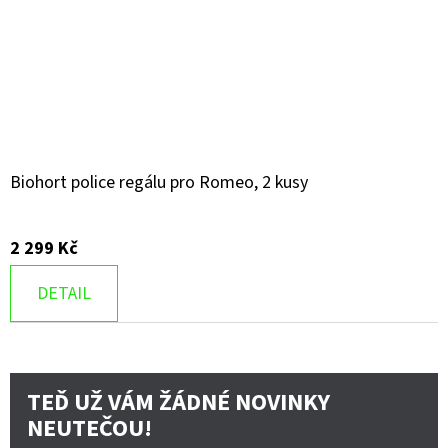
Biohort police regálu pro Romeo, 2 kusy
2 299 Kč
DETAIL
TEĎ UŽ VÁM ŽÁDNÉ NOVINKY
NEUTEČOU!