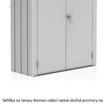
E
T
E
N
A
J
Í
T
?
HLEDAT
Skříňka na terasu Romeo nabízí cenné úložné prostory na