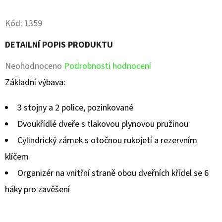
Facebook
Pinterest
Kód:
1359
DETAILNÍ POPIS PRODUKTU
Průměrné
Neohodnoceno
Podrobnosti hodnocení
hodnocení
Základní výbava:
produktu
3 stojny a 2 police, pozinkované
je
Dvoukřídlé dveře s tlakovou plynovou pružinou
0,0
Cylindrický zámek s otočnou rukojetí a rezervním
z
klíčem
5
Organizér na vnitřní straně obou dveřních křídel se 6
hvězdiček.
háky pro zavěšení