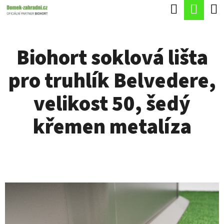
K
Hledat
Náku
Přejít
O
Zpět
Zpět
na
koší
Š
obsah
Biohort soklová lišta
Í
C
K
pro truhlík Belvedere,
O
P
velikost 50, šedý
O
křemen metalíza
T
Ř
E
B
U
J