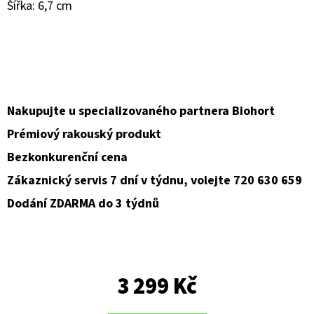
Šířka: 6,7 cm
D
O
P
O
R
Nakupujte u specializovaného partnera Biohort
U
Prémiový rakouský produkt
Č
U
Bezkonkurenční cena
J
Zákaznický servis 7 dní v týdnu, volejte 720 630 659
E
Dodání ZDARMA do 3 týdnů
M
E
3 299 Kč