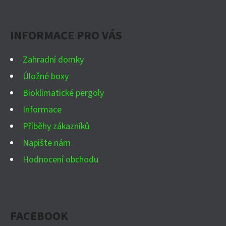
P
Facebook
Instagram
WhatsApp
YouTube
A
INFORMACE PRO VÁS
T
Í
Zahradní domky
Úložné boxy
Bioklimatické pergoly
Informace
Příběhy zákazníků
Napište nám
Hodnocení obchodu
FACEBOOK