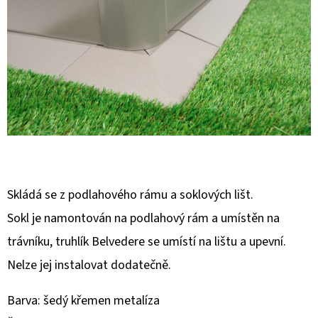
E
T
E
N
A
J
Í
T
?
Skládá se z podlahového rámu a soklových lišt.
Sokl je namontován na podlahový rám a umístěn na
trávníku, truhlík Belvedere se umístí na lištu a upevní.
Nelze jej instalovat dodatečně.
HLEDAT
Barva: šedý křemen metalíza