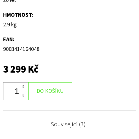
20 let
HMOTNOST
:
2.9 kg
EAN
:
9003414164048
3 299 Kč
DO KOŠÍKU
Související (3)