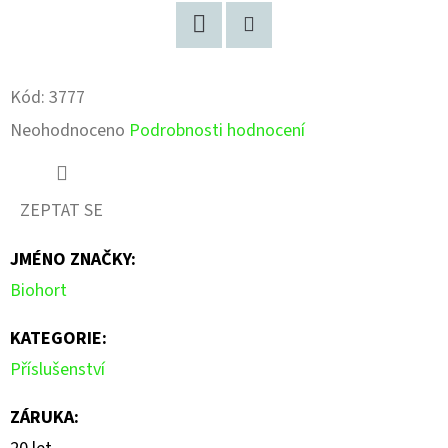
Facebook
Pinterest
Kód:
3777
Průměrné
Neohodnoceno
Podrobnosti hodnocení
hodnocení
produktu
ZEPTAT SE
je
JMÉNO ZNAČKY
:
0,0
Biohort
z
5
KATEGORIE
:
hvězdiček.
Příslušenství
ZÁRUKA
: