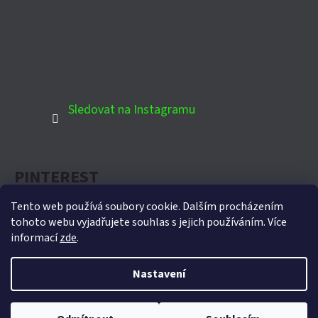
Sledovat na Instagramu
PINTEREST
Tento web používá soubory cookie. Dalším procházením
tohoto webu vyjadřujete souhlas s jejich používáním. Více
informací
zde
.
Oficiální partner Biohort pro Českou republiku
Nastavení
Vytvořil Shoptet
Copyright 2026
Domek-zahradni.cz
. Všechna práva