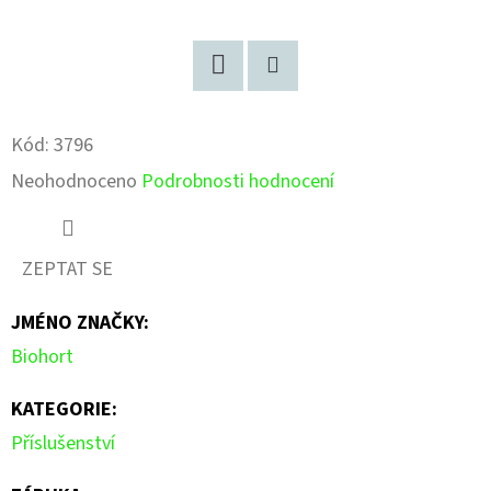
Facebook
Pinterest
Kód:
3796
Průměrné
Neohodnoceno
Podrobnosti hodnocení
hodnocení
produktu
ZEPTAT SE
je
JMÉNO ZNAČKY
:
0,0
Biohort
z
5
KATEGORIE
:
hvězdiček.
Příslušenství