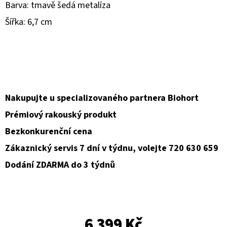
Barva: tmavě šedá metalíza
D
Šířka: 6,7 cm
O
P
O
R
U
Nakupujte u specializovaného partnera Biohort
Č
U
Prémiový rakouský produkt
J
Bezkonkurenční cena
E
Zákaznický servis 7 dní v týdnu, volejte 720 630 659
M
Dodání ZDARMA do 3 týdnů
E
6 399 Kč