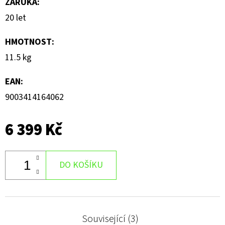
ZÁRUKA
:
20 let
HMOTNOST
:
11.5 kg
EAN
:
9003414164062
6 399 Kč
DO KOŠÍKU
Související (3)