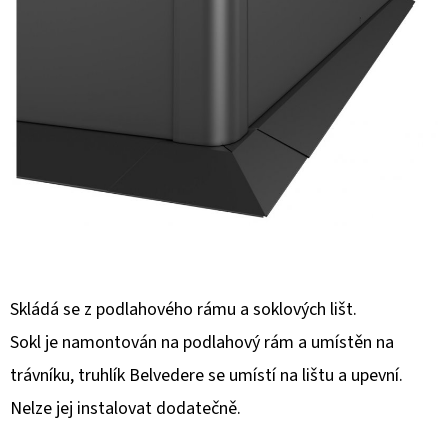
E
T
E
N
A
J
Í
T
?
Skládá se z podlahového rámu a soklových lišt.
Sokl je namontován na podlahový rám a umístěn na
trávníku, truhlík Belvedere se umístí na lištu a upevní.
HLEDAT
Nelze jej instalovat dodatečně.