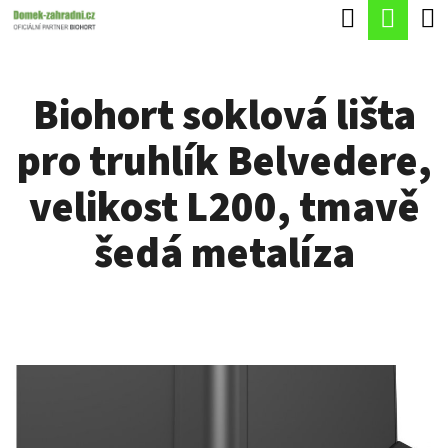
K
Hledat
Náku
Přejít
O
Zpět
Zpět
na
koší
Š
obsah
Biohort soklová lišta
Í
C
K
pro truhlík Belvedere,
O
P
velikost L200, tmavě
O
šedá metalíza
T
Ř
E
B
U
J