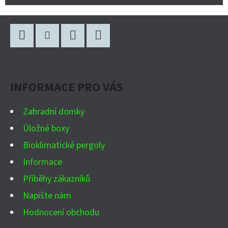
Z
Á
P
Facebook
Instagram
WhatsApp
YouTube
A
INFORMACE PRO VÁS
T
Í
Zahradní domky
Úložné boxy
Bioklimatické pergoly
Informace
Příběhy zákazníků
Napište nám
Hodnocení obchodu