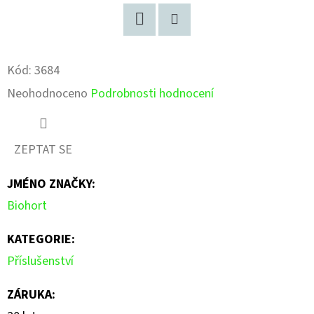
Facebook
Pinterest
Kód:
3684
Průměrné
Neohodnoceno
Podrobnosti hodnocení
hodnocení
produktu
ZEPTAT SE
je
JMÉNO ZNAČKY
:
0,0
Biohort
z
5
KATEGORIE
:
hvězdiček.
Příslušenství
ZÁRUKA
: