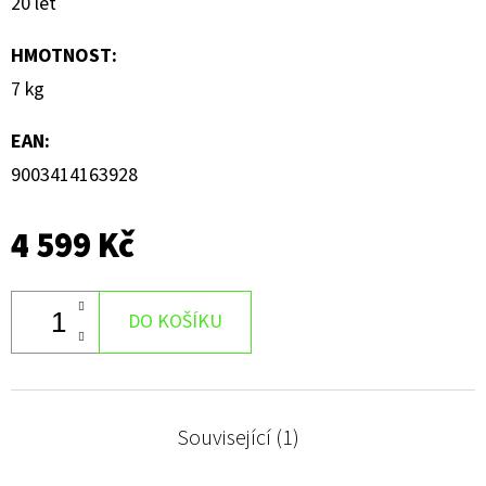
20 let
HMOTNOST
:
7 kg
EAN
:
9003414163928
4 599 Kč
DO KOŠÍKU
Související (1)