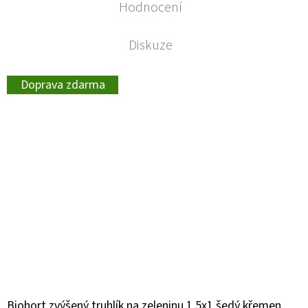
Hodnocení
Diskuze
Doprava zdarma
Biohort zvýšený truhlík na zeleninu 1,5x1 šedý křemen