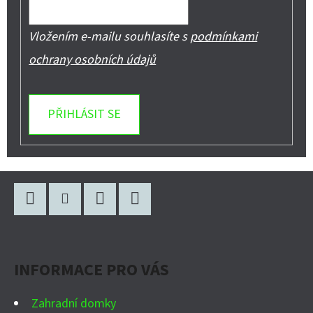
Vložením e-mailu souhlasíte s
podmínkami
ochrany osobních údajů
PŘIHLÁSIT SE
Z
Á
P
Facebook
Instagram
WhatsApp
YouTube
A
INFORMACE PRO VÁS
T
Í
Zahradní domky