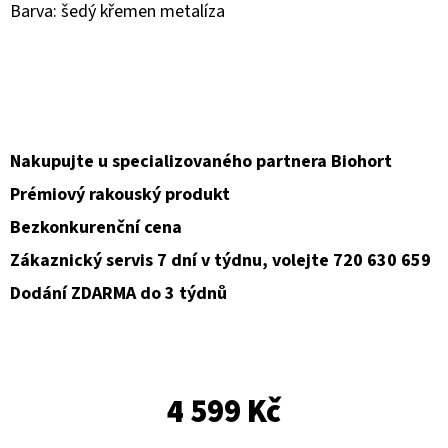
Barva: šedý křemen metalíza
D
O
P
O
R
Nakupujte u specializovaného partnera Biohort
U
Prémiový rakouský produkt
Č
U
Bezkonkurenční cena
J
Zákaznický servis 7 dní v týdnu, volejte 720 630 659
E
Dodání ZDARMA do 3 týdnů
M
E
4 599 Kč