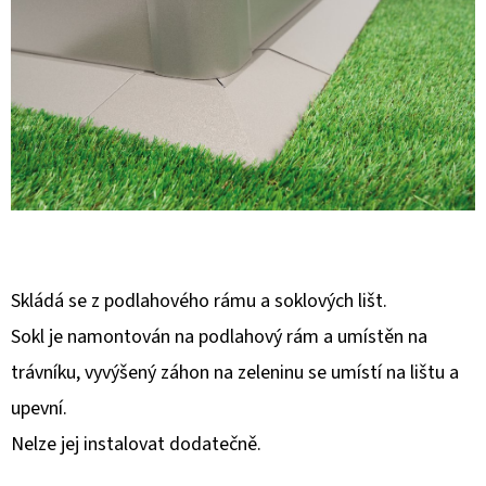
E
T
E
N
A
J
Í
T
?
Skládá se z podlahového rámu a soklových lišt.
Sokl je namontován na podlahový rám a umístěn na
trávníku, vyvýšený záhon na zeleninu se umístí na lištu a
upevní.
HLEDAT
Nelze jej instalovat dodatečně.