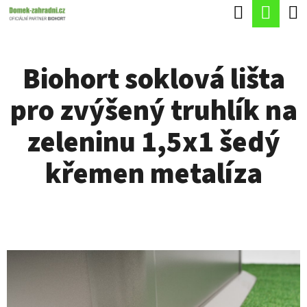
K
Hledat
Náku
Přejít
O
Zpět
Zpět
na
koší
Š
obsah
Biohort soklová lišta
Í
C
K
pro zvýšený truhlík na
O
P
zeleninu 1,5x1 šedý
O
křemen metalíza
T
Ř
E
B
U
J