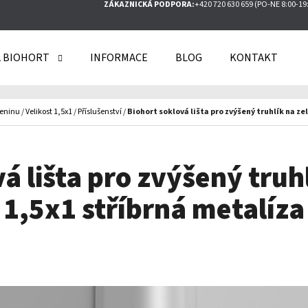
ZÁKAZNICKÁ PODPORA:
+420 720 630 659 (PO-NE 8:00-19
 BIOHORT
INFORMACE
BLOG
KONTAKT
O POTŘEBUJETE NAJÍT?
leninu
/
Velikost 1,5x1
/
Příslušenství
/
Biohort soklová lišta pro zvýšený truhlík na ze
HLEDAT
á lišta pro zvýšený truh
1,5x1 stříbrná metalíza
DOPORUČUJEME