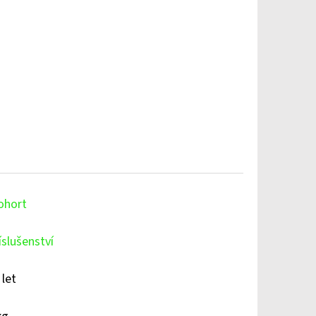
ohort
íslušenství
 let