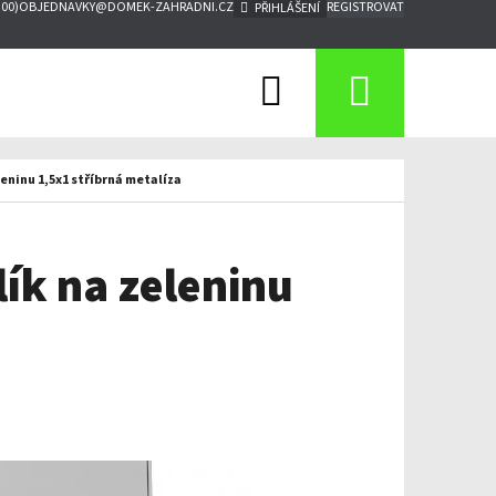
:00)
OBJEDNAVKY@DOMEK-ZAHRADNI.CZ
REGISTROVAT
PŘIHLÁŠENÍ
Hledat
Nákupn
košík
leninu 1,5x1 stříbrná metalíza
lík na zeleninu