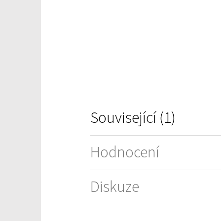
z
5
hvězdiček.
Související (1)
Hodnocení
Diskuze