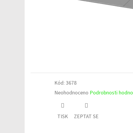
Kód:
3678
Průměrné
Neohodnoceno
Podrobnosti hodno
hodnocení
produktu
TISK
ZEPTAT SE
je
0,0