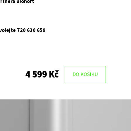
rtnera Biohort
 volejte 720 630 659
4 599 Kč
DO KOŠÍKU