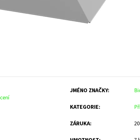
JMÉNO ZNAČKY
:
Bi
cení
KATEGORIE
:
Př
ZÁRUKA
:
20