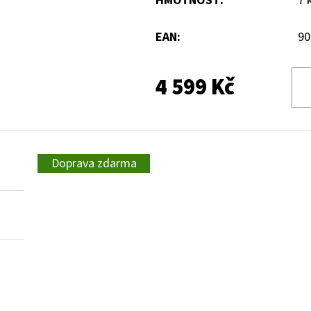
HMOTNOST
:
7 
EAN
:
90
4 599 Kč
Doprava zdarma