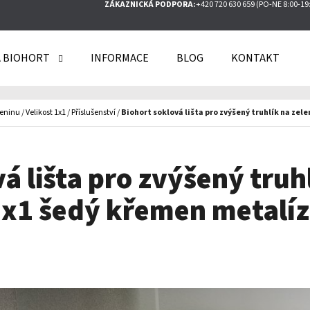
ZÁKAZNICKÁ PODPORA:
+420 720 630 659 (PO-NE 8:00-19
 BIOHORT
INFORMACE
BLOG
KONTAKT
O POTŘEBUJETE NAJÍT?
leninu
/
Velikost 1x1
/
Příslušenství
/
Biohort soklová lišta pro zvýšený truhlík na zel
HLEDAT
á lišta pro zvýšený truh
x1 šedý křemen metalí
DOPORUČUJEME