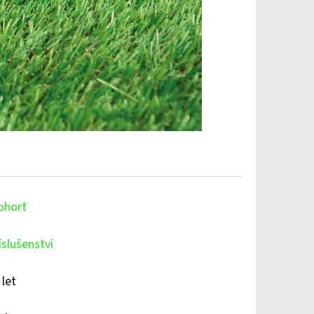
ohort
íslušenství
 let