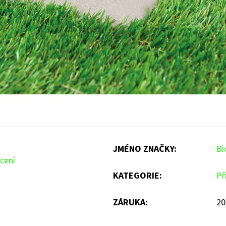
JMÉNO ZNAČKY
:
Bi
cení
KATEGORIE
:
Př
ZÁRUKA
:
20