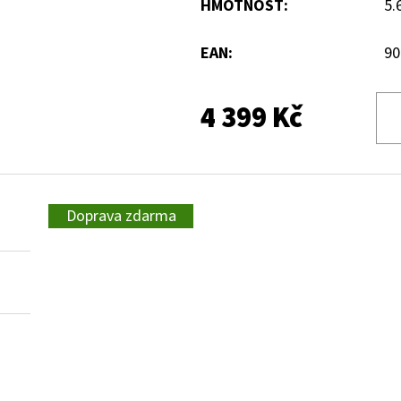
HMOTNOST
:
5.
EAN
:
90
4 399 Kč
Doprava zdarma