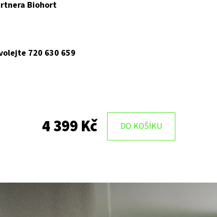
rtnera Biohort
 volejte 720 630 659
4 399 Kč
DO KOŠÍKU