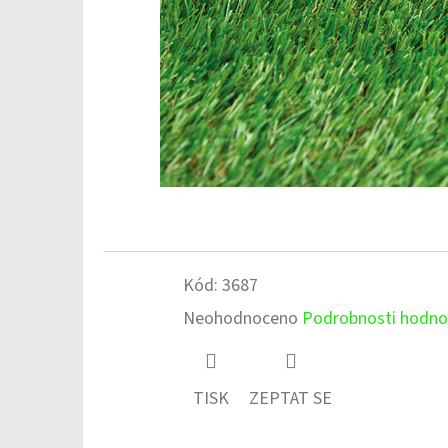
Kód:
3687
Průměrné
Neohodnoceno
Podrobnosti hodno
hodnocení
produktu
TISK
ZEPTAT SE
je