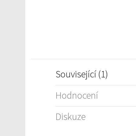
0,0
z
5
hvězdiček.
Související (1)
Hodnocení
Diskuze