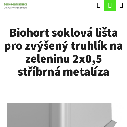
K
Hledat
Náku
Přejít
O
Zpět
Zpět
na
koší
Š
obsah
Biohort soklová lišta
Í
C
K
pro zvýšený truhlík na
O
P
zeleninu 2x0,5
O
stříbrná metalíza
T
Ř
E
B
U
J