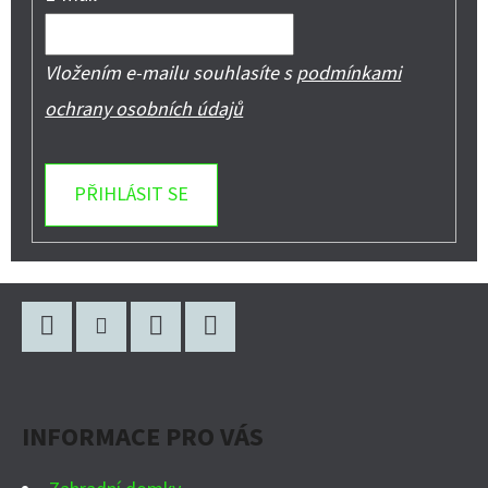
Vložením e-mailu souhlasíte s
podmínkami
ochrany osobních údajů
PŘIHLÁSIT SE
Z
Á
P
Facebook
Instagram
WhatsApp
YouTube
A
INFORMACE PRO VÁS
T
Í