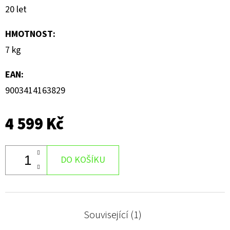
20 let
HMOTNOST
:
7 kg
EAN
:
9003414163829
4 599 Kč
DO KOŠÍKU
Související (1)