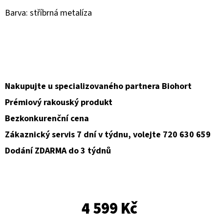
Barva: stříbrná metalíza
D
O
P
O
R
U
Nakupujte u specializovaného partnera Biohort
Č
Prémiový rakouský produkt
U
Bezkonkurenční cena
J
E
Zákaznický servis 7 dní v týdnu, volejte 720 630 659
M
Dodání ZDARMA do 3 týdnů
E
4 599 Kč