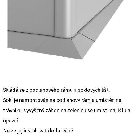
E
T
E
N
A
J
Í
T
?
Skládá se z podlahového rámu a soklových lišt.
Sokl je namontován na podlahový rám a umístěn na
trávníku, vyvýšený záhon na zeleninu se umístí na lištu a
HLEDAT
upevní.
Nelze jej instalovat dodatečně.