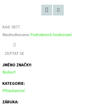
Facebook
Pinterest
Kód:
3677
Průměrné
Neohodnoceno
Podrobnosti hodnocení
hodnocení
produktu
ZEPTAT SE
je
JMÉNO ZNAČKY
:
0,0
Biohort
z
5
KATEGORIE
:
hvězdiček.
Příslušenství
ZÁRUKA
: