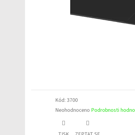
Kód:
3700
Průměrné
Neohodnoceno
Podrobnosti hodno
hodnocení
produktu
TISK
ZEPTAT SE