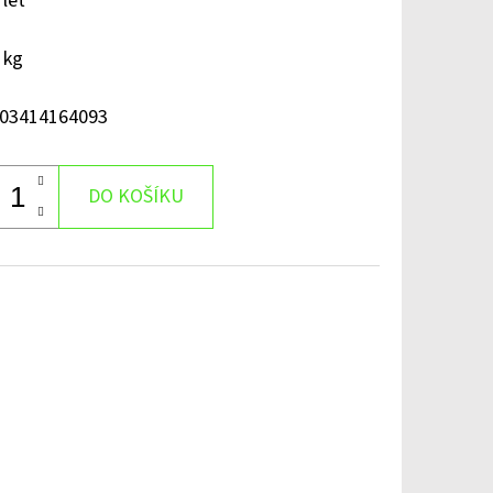
 let
 kg
03414164093
DO KOŠÍKU