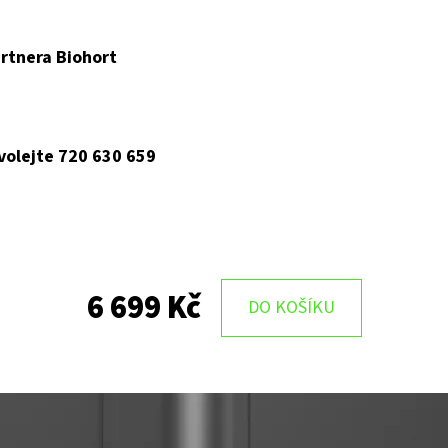
rtnera Biohort
 volejte 720 630 659
6 699 Kč
DO KOŠÍKU