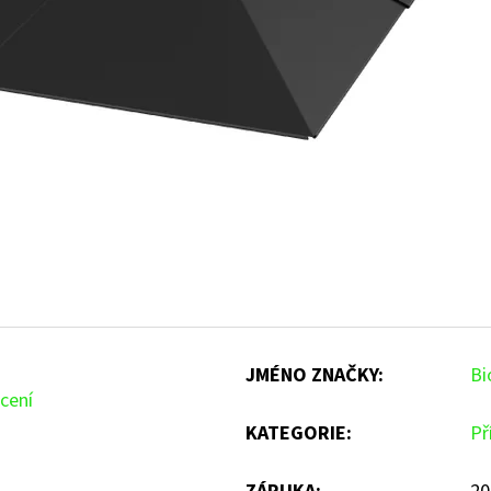
JMÉNO ZNAČKY
:
Bi
cení
KATEGORIE
:
Př