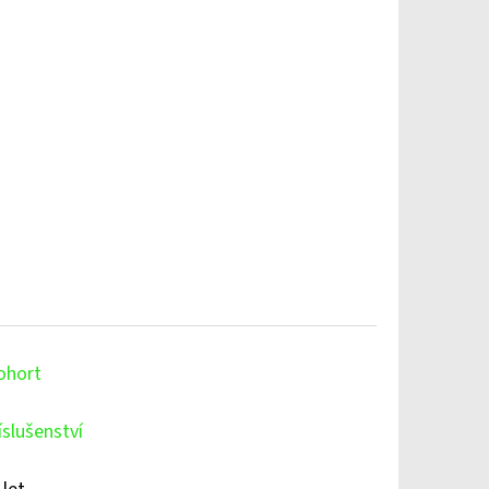
ohort
íslušenství