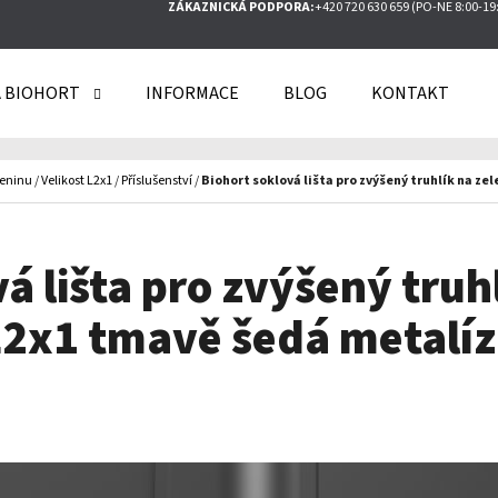
ZÁKAZNICKÁ PODPORA:
+420 720 630 659 (PO-NE 8:00-19
 BIOHORT
INFORMACE
BLOG
KONTAKT
O POTŘEBUJETE NAJÍT?
leninu
/
Velikost L2x1
/
Příslušenství
/
Biohort soklová lišta pro zvýšený truhlík na ze
HLEDAT
á lišta pro zvýšený truh
2x1 tmavě šedá metalí
DOPORUČUJEME