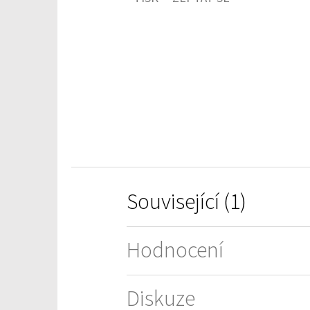
je
0,0
z
5
hvězdiček.
Související (1)
Hodnocení
Diskuze