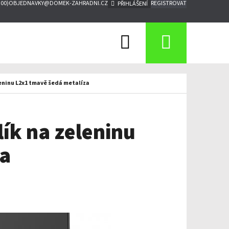
:00)
OBJEDNAVKY@DOMEK-ZAHRADNI.CZ
REGISTROVAT
PŘIHLÁŠENÍ
Hledat
Nákupn
košík
leninu L2x1 tmavě šedá metalíza
lík na zeleninu
za