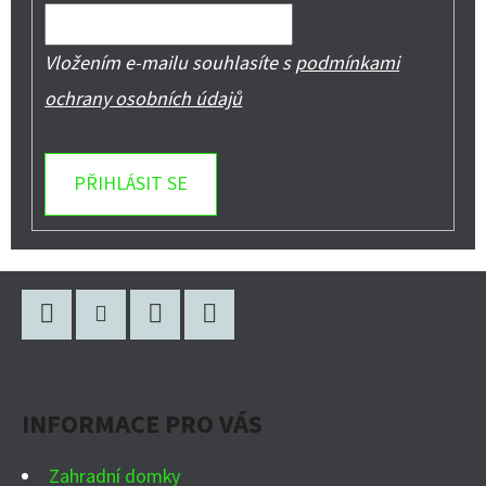
Vložením e-mailu souhlasíte s
podmínkami
ochrany osobních údajů
PŘIHLÁSIT SE
Z
Á
P
Facebook
Instagram
WhatsApp
YouTube
A
INFORMACE PRO VÁS
T
Í
Zahradní domky