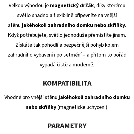
Velkou výhodou je
magnetický držák
, díky kterému
D
světlo snadno a flexibilně připevníte na vnější
O
stěnu
jakéhokoli zahradního domku nebo skříňky
.
P
Když potřebujete, světlo jednoduše přemístíte jinam.
O
R
Získáte tak pohodlí a bezpečnější pohyb kolem
U
zahradního vybavení i po setmění – a přitom to pořád
Č
vypadá čistě a moderně.
U
J
KOMPATIBILITA
E
M
Vhodné pro vnější stěnu
jakéhokoli zahradního domku
E
nebo skříňky
(magnetické uchycení).
PARAMETRY