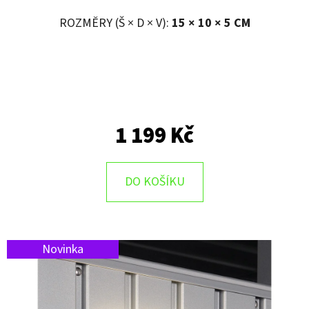
ROZMĚRY (Š × D × V):
15 × 10 × 5 CM
1 199 Kč
DO KOŠÍKU
Novinka