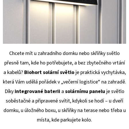
E
T
E
N
A
J
Chcete mít u zahradního domku nebo skříňky světlo
Í
přesně tam, kde ho potřebujete, a bez zbytečného vrtání
T
a kabelů?
Biohort solární světlo
je praktická vychytávka,
?
která Vám udělá pořádek v „večerní logistice“ na zahradě.
Díky
integrované baterii
a
solárnímu panelu
je světlo
soběstačné a připravené svítit, kdykoli se hodí – u dveří
domku, u úložného boxu, u skříňky na terase nebo třeba u
HLEDAT
místa, kde parkujete kolo.