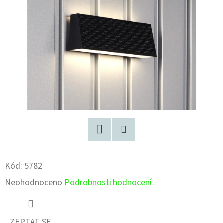
Facebook
Pinterest
Kód:
5782
Průměrné
Neohodnoceno
Podrobnosti hodnocení
hodnocení
produktu
ZEPTAT SE