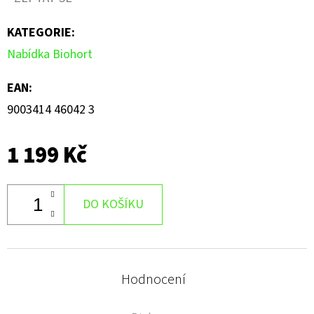
je
KATEGORIE
:
0,0
Nabídka Biohort
z
5
EAN
:
hvězdiček.
9003414 46042 3
1 199 Kč
DO KOŠÍKU
Hodnocení