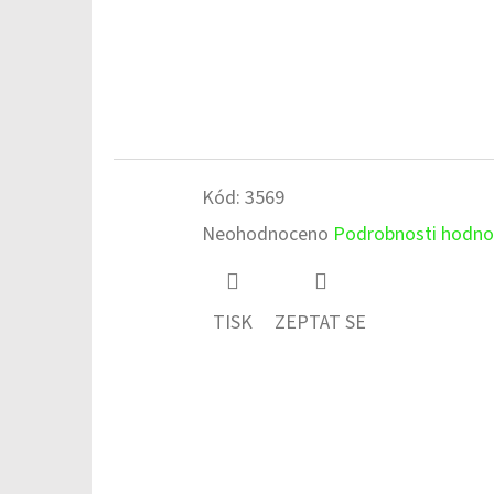
Kód:
3569
Průměrné
Neohodnoceno
Podrobnosti hodno
hodnocení
produktu
TISK
ZEPTAT SE
je
0,0
z
5
hvězdiček.