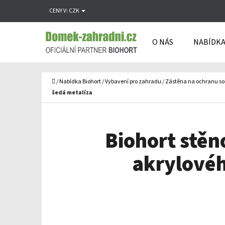
K
Přejít
CENY V:
CZK
O
Zpět
Zpět
na
Š
do
do
obsah
O NÁS
NABÍDKA
Í
obchodu
obchodu
C
K
Domů
/
Nabídka Biohort
/
Vybavení pro zahradu
/
Zástěna na ochranu s
šedá metalíza
Biohort stěn
akrylovéh