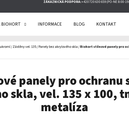
ZÁKAZNICKÁ PODPORA:
+420 720 630 659 (PO-NE 8:00-19
 BIOHORT
INFORMACE
BLOG
KONTAKT
O POTŘEBUJETE NAJÍT?
oukromí
/
Zástěny vel. 135
/
Panely bez akrylového skla
/
Biohort stěnové panely pro och
HLEDAT
ové panely pro ochranu
DOPORUČUJEME
o skla, vel. 135 x 100, 
metalíza