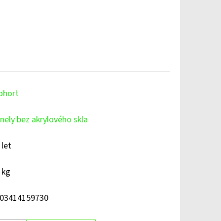
ohort
nely bez akrylového skla
 let
 kg
03414159730