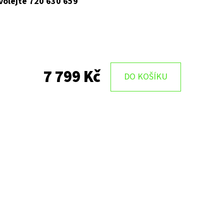
 volejte 720 630 659
7 799 Kč
DO KOŠÍKU