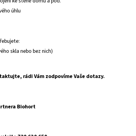
ojení ke stěně domu a pod.
vého úhlu
řebujete:
vého skla nebo bez nich)
taktujte, rádi Vám zodpovíme Vaše dotazy.
rtnera Biohort