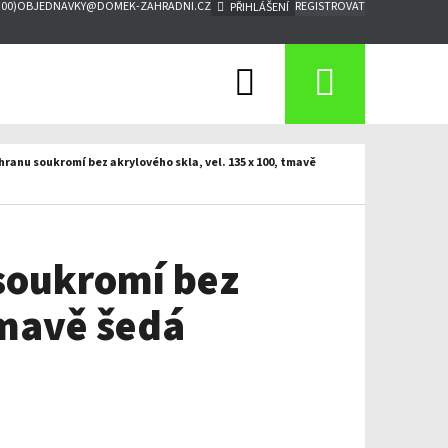
:00)
OBJEDNAVKY@DOMEK-ZAHRADNI.CZ
REGISTROVAT
PŘIHLÁŠENÍ
Hledat
Nákupn
košík
ranu soukromí bez akrylového skla, vel. 135 x 100, tmavě
 soukromí bez
tmavě šedá