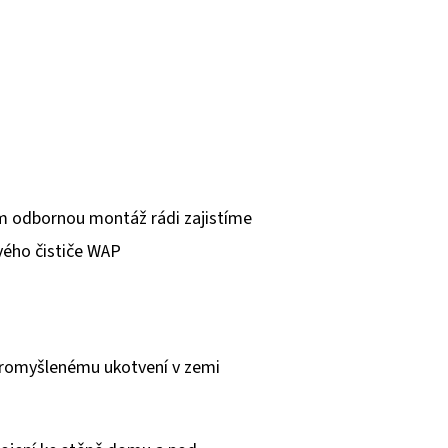
m odbornou montáž rádi zajistíme
vého čističe WAP
 promyšlenému ukotvení v zemi