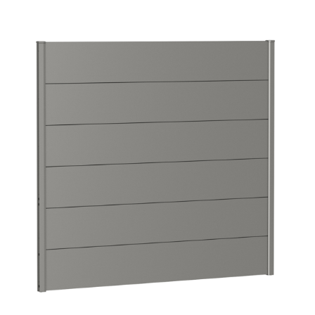
E
T
E
N
A
J
Í
T
?
HLEDAT