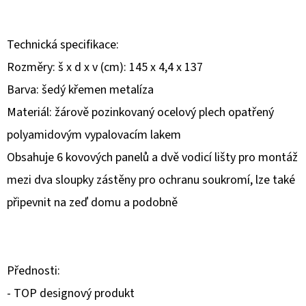
D
Technická specifikace:
O
P
Rozměry: š x d x v (cm): 145 x 4,4 x 137
O
Barva: šedý křemen metalíza
R
Materiál: žárově pozinkovaný ocelový plech opatřený
U
Č
polyamidovým vypalovacím lakem
U
Obsahuje 6 kovových panelů a dvě vodicí lišty pro montáž
J
mezi dva sloupky zástěny pro ochranu soukromí, lze také
E
připevnit na zeď domu a podobně
M
E
Přednosti:
- TOP designový produkt