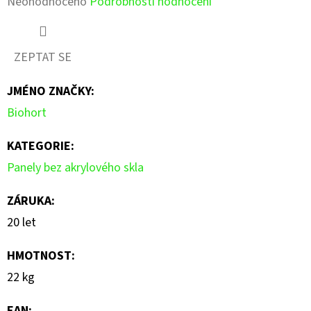
Průměrné
Neohodnoceno
Podrobnosti hodnocení
hodnocení
produktu
ZEPTAT SE
je
JMÉNO ZNAČKY
:
0,0
Biohort
z
5
KATEGORIE
:
hvězdiček.
Panely bez akrylového skla
ZÁRUKA
:
20 let
HMOTNOST
:
22 kg
EAN
: