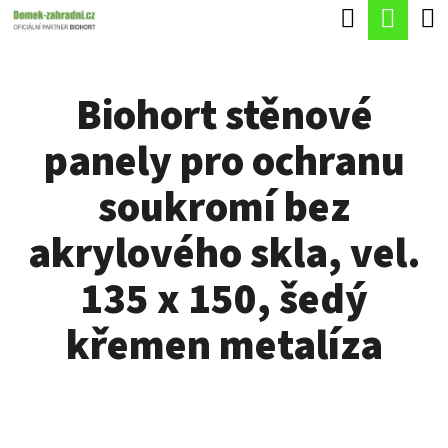
K
Hledat
Náku
Přejít
O
Zpět
Zpět
na
koší
Š
obsah
Biohort stěnové
Í
C
K
panely pro ochranu
O
P
soukromí bez
O
akrylového skla, vel.
T
Ř
135 x 150, šedý
E
křemen metalíza
B
U
J