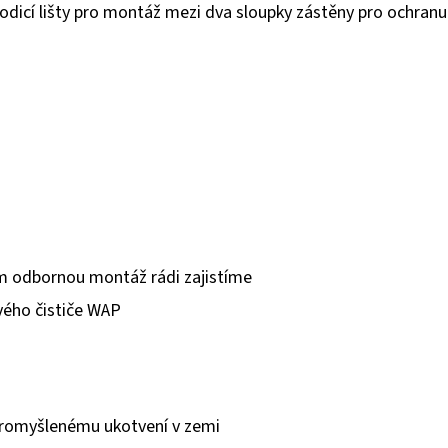
dicí lišty pro montáž mezi dva sloupky zástěny pro ochranu 
m odbornou montáž rádi zajistíme
vého čističe WAP
 promyšlenému ukotvení v zemi