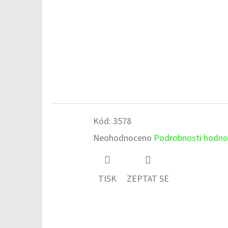
Kód:
3578
Průměrné
Neohodnoceno
Podrobnosti hodno
hodnocení
produktu
TISK
ZEPTAT SE
je
0,0
z