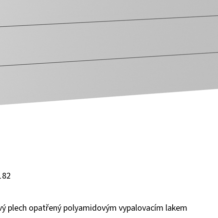
 182
ový plech opatřený polyamidovým vypalovacím lakem