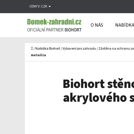
K
Přejít
CENY V:
CZK
O
Zpět
Zpět
na
Š
do
do
obsah
O NÁS
NABÍDKA
Í
obchodu
obchodu
C
K
Domů
/
Nabídka Biohort
/
Vybavení pro zahradu
/
Zástěna na ochranu s
metalíza
Biohort stěn
akrylového s