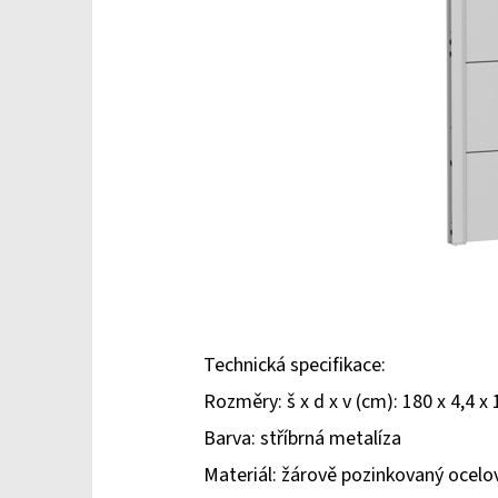
Technická specifikace:
Rozměry: š x d x v (cm): 180 x 4,4 x
Barva: stříbrná metalíza
Materiál: žárově pozinkovaný ocel