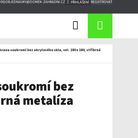
:00)
OBJEDNAVKY@DOMEK-ZAHRADNI.CZ
REGISTROVAT
PŘIHLÁŠENÍ
Hledat
Nákupn
košík
ranu soukromí bez akrylového skla, vel. 180 x 180, stříbrná
 soukromí bez
brná metalíza