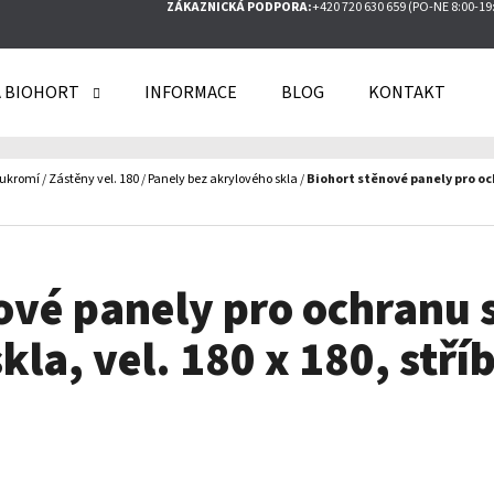
ZÁKAZNICKÁ PODPORA:
+420 720 630 659 (PO-NE 8:00-19
 BIOHORT
INFORMACE
BLOG
KONTAKT
O POTŘEBUJETE NAJÍT?
oukromí
/
Zástěny vel. 180
/
Panely bez akrylového skla
/
Biohort stěnové panely pro och
HLEDAT
ové panely pro ochranu
DOPORUČUJEME
kla, vel. 180 x 180, stří