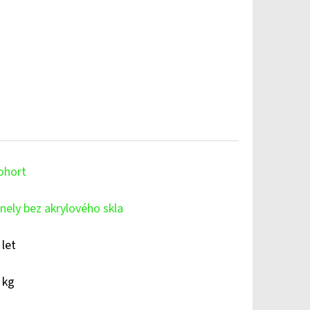
ohort
nely bez akrylového skla
 let
 kg