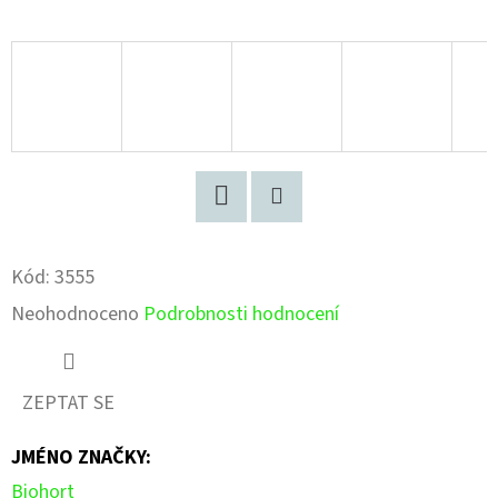
Facebook
Pinterest
Kód:
3555
Průměrné
Neohodnoceno
Podrobnosti hodnocení
hodnocení
produktu
ZEPTAT SE
je
JMÉNO ZNAČKY
:
0,0
Biohort
z