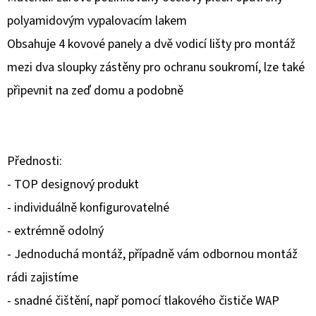
polyamidovým vypalovacím lakem
D
Obsahuje 4 kovové panely a dvě vodicí lišty pro montáž
O
P
mezi dva sloupky zástěny pro ochranu soukromí, lze také
O
připevnit na zeď domu a podobně
R
U
Č
U
Přednosti:
J
- TOP designový produkt
E
- individuálně konfigurovatelné
M
E
- extrémně odolný
- Jednoduchá montáž, případně vám odbornou montáž
rádi zajistíme
- snadné čištění, např pomocí tlakového čističe WAP