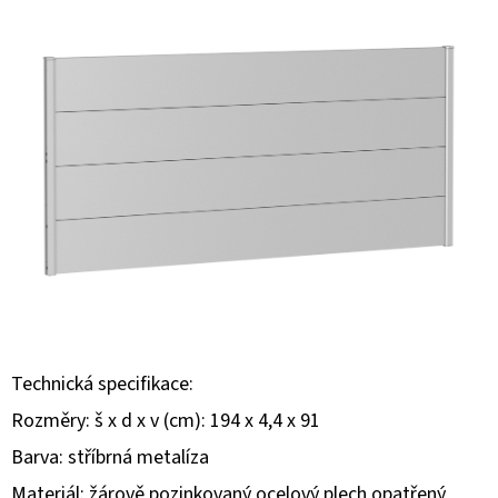
E
T
E
N
A
J
Í
T
?
Technická specifikace:
Rozměry: š x d x v (cm): 194 x 4,4 x 91
HLEDAT
Barva: stříbrná metalíza
Materiál: žárově pozinkovaný ocelový plech opatřený