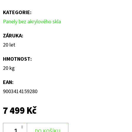
5
KATEGORIE
:
hvězdiček.
Panely bez akrylového skla
ZÁRUKA
:
20 let
HMOTNOST
:
20 kg
EAN
:
9003414159280
7 499 Kč
DO KOŠÍKU