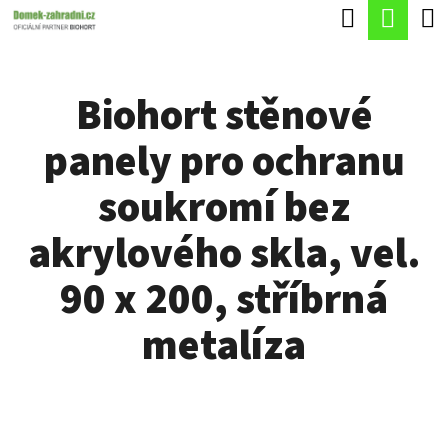
K
Hledat
Náku
Přejít
O
Zpět
Zpět
na
koší
Š
obsah
Biohort stěnové
Í
C
K
panely pro ochranu
O
P
soukromí bez
O
akrylového skla, vel.
T
Ř
90 x 200, stříbrná
E
metalíza
B
U
J