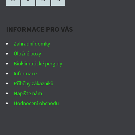
Á
P
Facebook
Instagram
WhatsApp
YouTube
A
INFORMACE PRO VÁS
T
Í
Zahradní domky
Úložné boxy
Bioklimatické pergoly
Informace
Příběhy zákazníků
Napište nám
Hodnocení obchodu