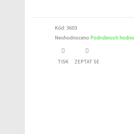
Kód:
3603
Průměrné
Neohodnoceno
Podrobnosti hodno
hodnocení
produktu
TISK
ZEPTAT SE
je
0,0
z
5
hvězdiček.