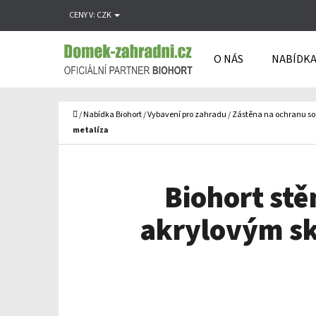
K
Přejít
CENY V:
CZK
O
Zpět
Zpět
na
Š
do
do
obsah
O NÁS
NABÍDKA
Í
obchodu
obchodu
C
K
Domů
/
Nabídka Biohort
/
Vybavení pro zahradu
/
Zástěna na ochranu s
metalíza
Biohort stě
akrylovým skl