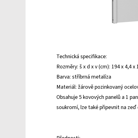
Technická specifikace:
Rozměry: š x d x v (cm): 194 x 4,4 x
Barva: stříbrná metalíza
Materiál: žárově pozinkovaný ocel
Obsahuje 5 kovových panelů a 1 pane
soukromí, lze také připevnit na z