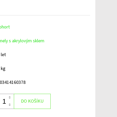
ohort
nely s akrylovým sklem
 let
 kg
03414160378
DO KOŠÍKU