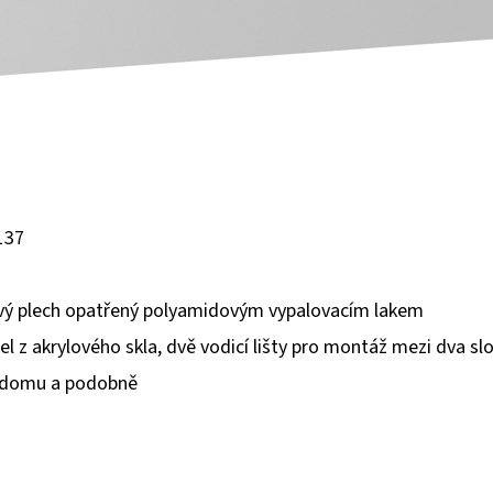
 137
ový plech opatřený polyamidovým vypalovacím lakem
l z akrylového skla, dvě vodicí lišty pro montáž mezi dva s
eď domu a podobně