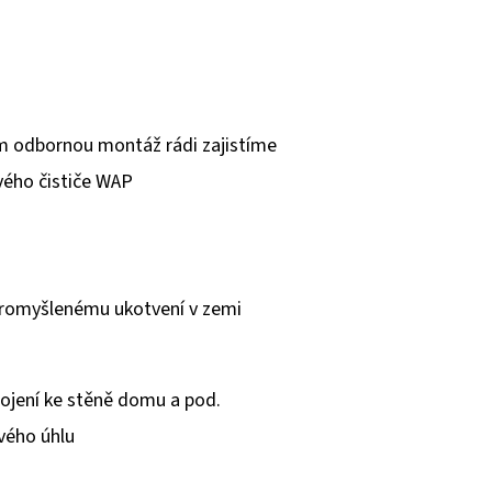
m odbornou montáž rádi zajistíme
vého čističe WAP
 promyšlenému ukotvení v zemi
ojení ke stěně domu a pod.
vého úhlu