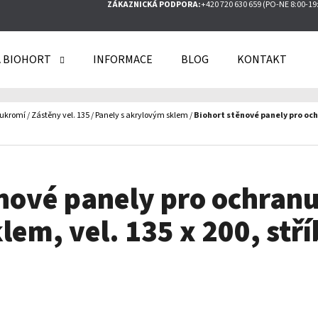
ZÁKAZNICKÁ PODPORA:
+420 720 630 659 (PO-NE 8:00-19
 BIOHORT
INFORMACE
BLOG
KONTAKT
O POTŘEBUJETE NAJÍT?
oukromí
/
Zástěny vel. 135
/
Panely s akrylovým sklem
/
Biohort stěnové panely pro ochr
HLEDAT
nové panely pro ochran
DOPORUČUJEME
em, vel. 135 x 200, stř