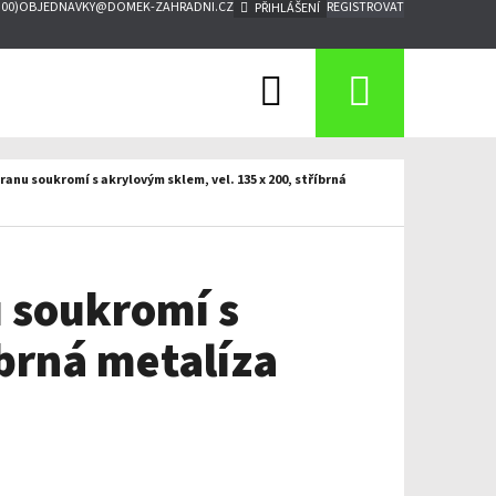
:00)
OBJEDNAVKY@DOMEK-ZAHRADNI.CZ
REGISTROVAT
PŘIHLÁŠENÍ
Hledat
Nákupn
košík
anu soukromí s akrylovým sklem, vel. 135 x 200, stříbrná
u soukromí s
íbrná metalíza