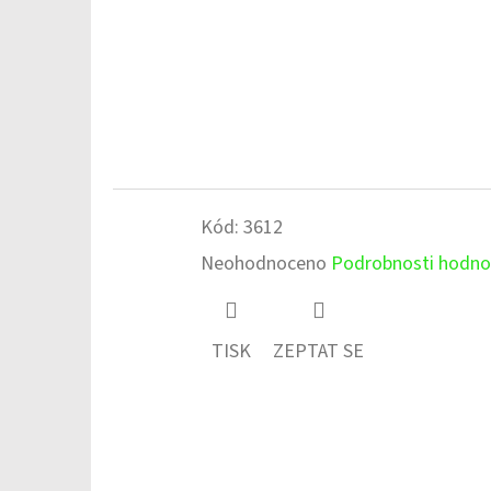
Kód:
3612
Průměrné
Neohodnoceno
Podrobnosti hodno
hodnocení
produktu
TISK
ZEPTAT SE
je
0,0
z
5