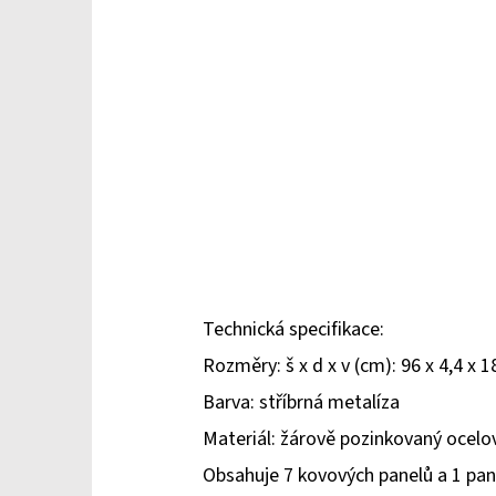
Technická specifikace:
Rozměry: š x d x v (cm): 96 x 4,4 x 1
Barva: stříbrná metalíza
Materiál: žárově pozinkovaný ocel
Obsahuje 7 kovových panelů a 1 pane