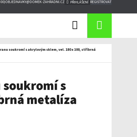
:00)
OBJEDNAVKY@DOMEK-ZAHRADNI.CZ
REGISTROVAT
PŘIHLÁŠENÍ
Hledat
Nákupn
košík
anu soukromí s akrylovým sklem, vel. 180 x 100, stříbrná
u soukromí s
íbrná metalíza