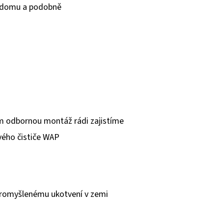
eď domu a podobně
m odbornou montáž rádi zajistíme
vého čističe WAP
 promyšlenému ukotvení v zemi