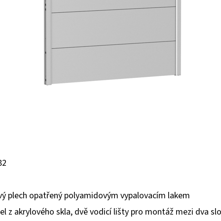
82
ový plech opatřený polyamidovým vypalovacím lakem
l z akrylového skla, dvě vodicí lišty pro montáž mezi dva s