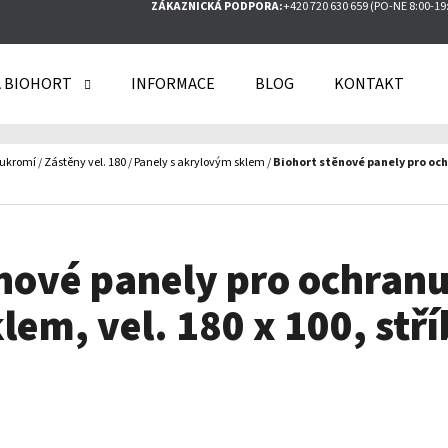
ZÁKAZNICKÁ PODPORA:
+420 720 630 659 (PO-NE 8:00-19
 BIOHORT
INFORMACE
BLOG
KONTAKT
O POTŘEBUJETE NAJÍT?
oukromí
/
Zástěny vel. 180
/
Panely s akrylovým sklem
/
Biohort stěnové panely pro ochr
HLEDAT
nové panely pro ochran
DOPORUČUJEME
em, vel. 180 x 100, stř