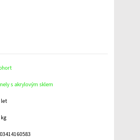
ohort
nely s akrylovým sklem
 let
 kg
03414160583