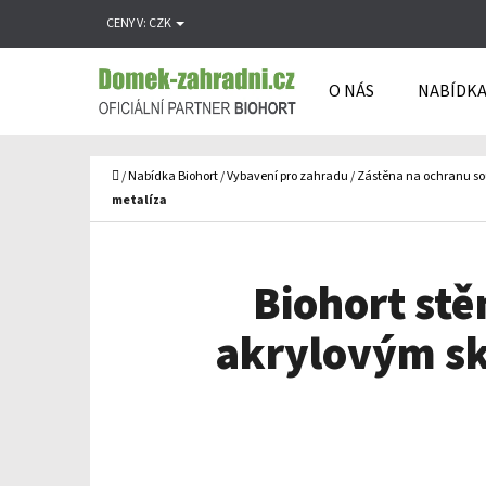
K
Přejít
CENY V:
CZK
O
Zpět
Zpět
na
Š
do
do
obsah
O NÁS
NABÍDKA
Í
obchodu
obchodu
C
K
Domů
/
Nabídka Biohort
/
Vybavení pro zahradu
/
Zástěna na ochranu s
metalíza
Biohort stě
akrylovým skl