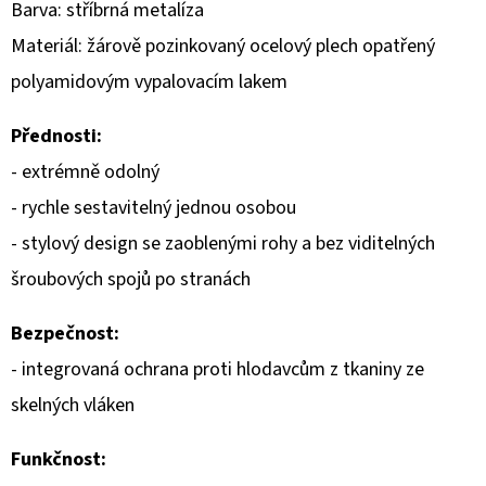
Barva: stříbrná metalíza
D
Materiál: žárově pozinkovaný ocelový plech opatřený
O
polyamidovým vypalovacím lakem
P
O
Přednosti:
R
- extrémně odolný
U
- rychle sestavitelný jednou osobou
Č
U
- stylový design se zaoblenými rohy a bez viditelných
J
šroubových spojů po stranách
E
M
Bezpečnost:
E
- integrovaná ochrana proti hlodavcům z tkaniny ze
skelných vláken
Funkčnost: