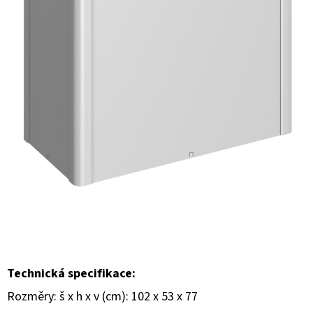
E
T
E
N
A
J
Í
T
?
HLEDAT
Technická specifikace:
Rozměry: š x h x v (cm): 102 x 53 x 77