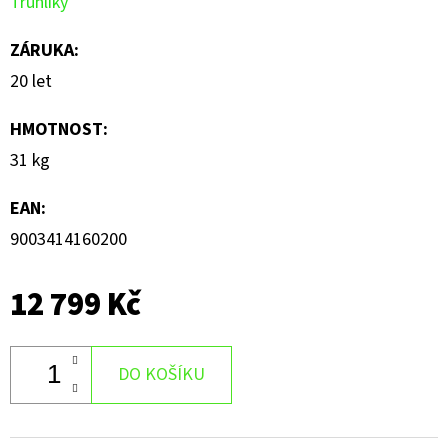
Truhlíky
ZÁRUKA
:
20 let
HMOTNOST
:
31 kg
EAN
:
9003414160200
12 799 Kč
DO KOŠÍKU