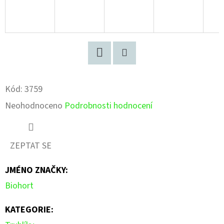
Facebook
Pinterest
Kód:
3759
Průměrné
Neohodnoceno
Podrobnosti hodnocení
hodnocení
produktu
ZEPTAT SE
je
JMÉNO ZNAČKY
:
0,0
Biohort
z
5
KATEGORIE
:
hvězdiček.