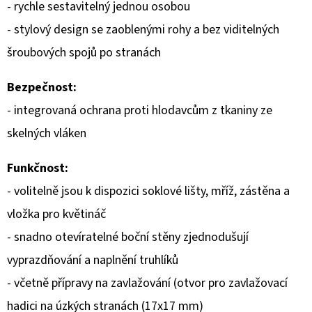
- rychle sestavitelný jednou osobou
D
- stylový design se zaoblenými rohy a bez viditelných
O
šroubových spojů po stranách
P
O
Bezpečnost:
R
- integrovaná ochrana proti hlodavcům z tkaniny ze
U
skelných vláken
Č
U
Funkčnost:
J
- volitelně jsou k dispozici soklové lišty, mříž, zástěna a
E
M
vložka pro květináč
E
- snadno otevíratelné boční stěny zjednodušují
vyprazdňování a naplnění truhlíků
- včetně přípravy na zavlažování (otvor pro zavlažovací
hadici na úzkých stranách (17x17 mm)