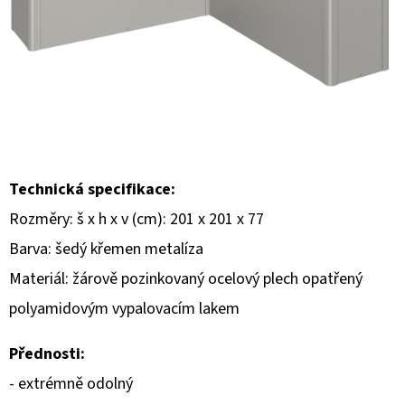
E
T
E
N
A
J
Í
Technická specifikace:
T
Rozměry: š x h x v (cm): 201 x 201 x 77
?
Barva: šedý křemen metalíza
Materiál: žárově pozinkovaný ocelový plech opatřený
polyamidovým vypalovacím lakem
HLEDAT
Přednosti:
- extrémně odolný