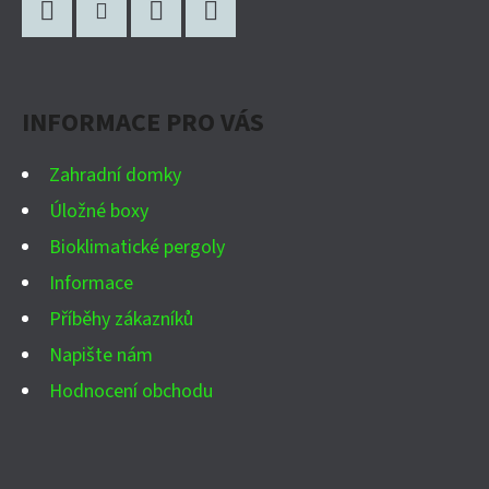
Á
P
Facebook
Instagram
WhatsApp
YouTube
A
INFORMACE PRO VÁS
T
Í
Zahradní domky
Úložné boxy
Bioklimatické pergoly
Informace
Příběhy zákazníků
Napište nám
Hodnocení obchodu