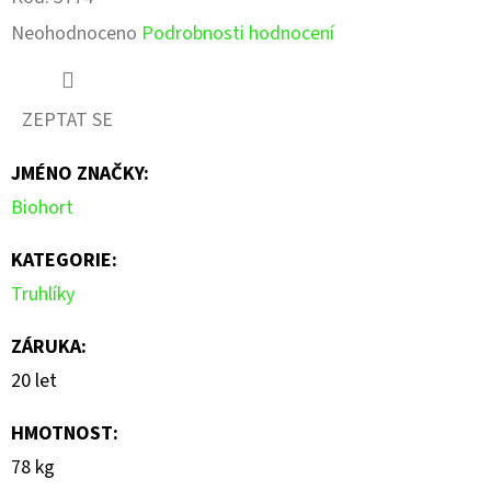
Průměrné
Neohodnoceno
Podrobnosti hodnocení
hodnocení
produktu
ZEPTAT SE
je
JMÉNO ZNAČKY
:
0,0
Biohort
z
5
KATEGORIE
:
hvězdiček.
Truhlíky
ZÁRUKA
:
20 let
HMOTNOST
:
78 kg