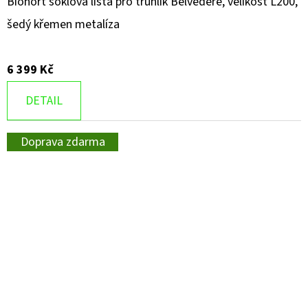
Biohort soklová lišta pro truhlík Belvedere, velikost L200,
šedý křemen metalíza
6 399 Kč
DETAIL
Doprava zdarma