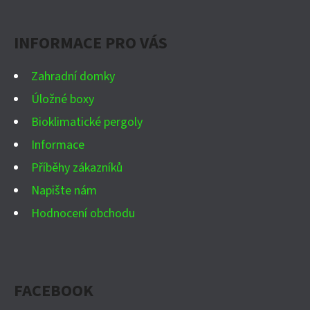
P
A
INFORMACE PRO VÁS
T
Í
Zahradní domky
Úložné boxy
Bioklimatické pergoly
Informace
Příběhy zákazníků
Napište nám
Hodnocení obchodu
FACEBOOK