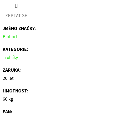
hodnocení
produktu
ZEPTAT SE
je
JMÉNO ZNAČKY
:
0,0
Biohort
z
5
KATEGORIE
:
hvězdiček.
Truhlíky
ZÁRUKA
:
20 let
HMOTNOST
:
60 kg
EAN
: