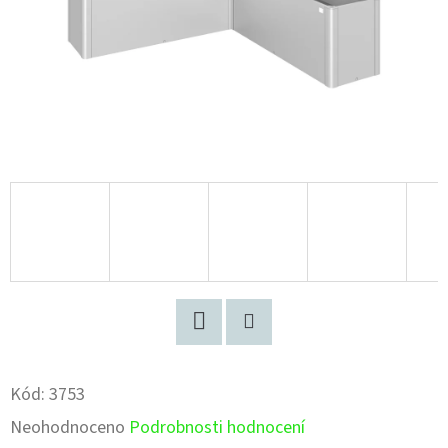
Facebook
Pinterest
Kód:
3753
Průměrné
Neohodnoceno
Podrobnosti hodnocení