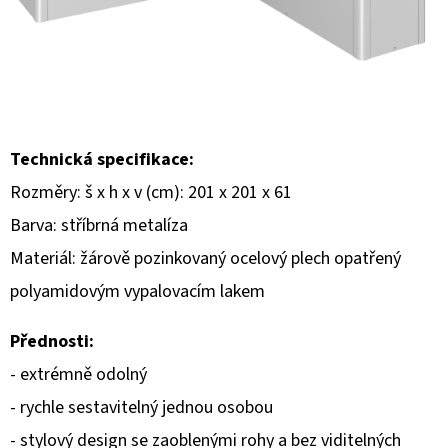
E
T
E
N
A
Technická specifikace:
J
Rozměry: š x h x v (cm): 201 x 201 x 61
Í
Barva: stříbrná metalíza
T
Materiál: žárově pozinkovaný ocelový plech opatřený
?
polyamidovým vypalovacím lakem
Přednosti:
- extrémně odolný
HLEDAT
- rychle sestavitelný jednou osobou
- stylový design se zaoblenými rohy a bez viditelných