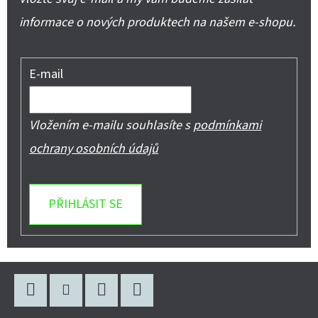
informace o nových produktech na našem e-shopu.
E-mail
Vložením e-mailu souhlasíte s
podmínkami
ochrany osobních údajů
PŘIHLÁSIT SE
Z
Á
Facebook
Instagram
WhatsApp
YouTube