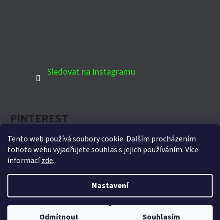
Sledovat na Instagramu
PINTEREST
Tento web používá soubory cookie. Dalším procházením
tohoto webu vyjadřujete souhlas s jejich používáním. Více
informací
zde
.
Oficiální partner Biohort pro Českou republiku
Nastavení
Vytvořil Shoptet
Copyright 2026
Domek-zahradni.cz
. Všechna práva
Odmítnout
Souhlasím