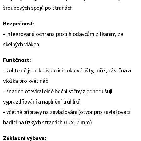
šroubových spojů po stranách
D
O
Bezpečnost:
P
- integrovaná ochrana proti hlodavcům z tkaniny ze
O
skelných vláken
R
U
Funkčnost:
Č
U
- volitelně jsou k dispozici soklové lišty, mříž, zástěna a
J
vložka pro květináč
E
- snadno otevíratelné boční stěny zjednodušují
M
vyprazdňování a naplnění truhlíků
E
- včetně přípravy na zavlažování (otvor pro zavlažovací
hadici na úzkých stranách (17x17 mm)
Základní výbava: