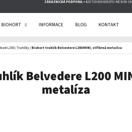
ZÁKAZNICKÁ PODPORA:
+420 720 630 659 (PO-NE 8:00-19
 BIOHORT
INFORMACE
BLOG
KONTAKT
O POTŘEBUJETE NAJÍT?
ikost L200
/
Truhlíky
/
Biohort truhlík Belvedere L200 MINI, stříbrná metalíza
HLEDAT
uhlík Belvedere L200 MIN
metalíza
DOPORUČUJEME