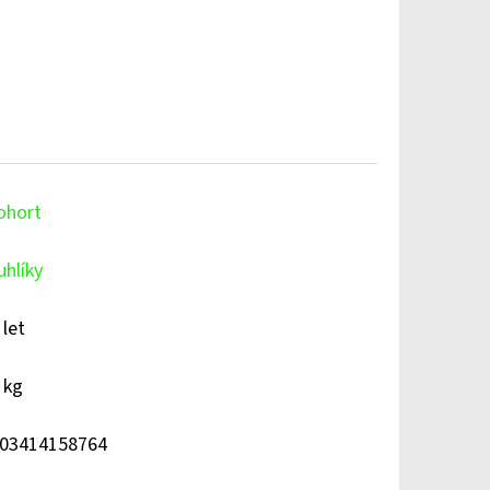
ohort
uhlíky
 let
 kg
03414158764