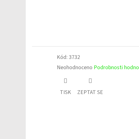
Kód:
3732
Průměrné
Neohodnoceno
Podrobnosti hodno
hodnocení
produktu
TISK
ZEPTAT SE
je
0,0
z
5
hvězdiček.