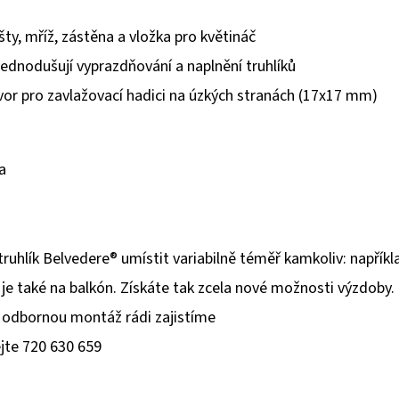
lišty, mříž, zástěna a vložka pro květináč
jednodušují vyprazdňování a naplnění truhlíků
tvor pro zavlažovací hadici na úzkých stranách (17x17 mm)
a
ruhlík Belvedere® umístit variabilně téměř kamkoliv: napříkl
je také na balkón. Získáte tak zcela nové možnosti výzdoby.
odbornou montáž rádi zajistíme
ejte 720 630 659