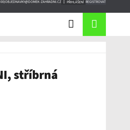
:00)
OBJEDNAVKY@DOMEK-ZAHRADNI.CZ
REGISTROVAT
PŘIHLÁŠENÍ
Hledat
Nákupn
košík
I, stříbrná