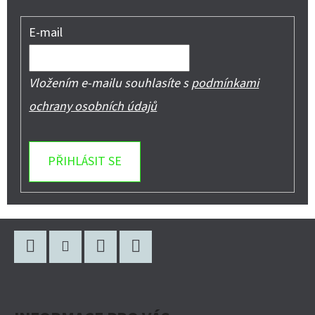
E-mail
Vložením e-mailu souhlasíte s
podmínkami
ochrany osobních údajů
PŘIHLÁSIT SE
Z
Á
P
Facebook
Instagram
WhatsApp
YouTube
A