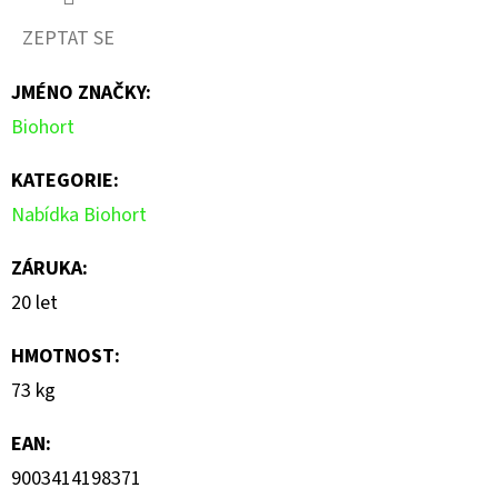
ZEPTAT SE
JMÉNO ZNAČKY
:
Biohort
KATEGORIE
:
Nabídka Biohort
ZÁRUKA
:
20 let
HMOTNOST
:
73 kg
EAN
:
9003414198371