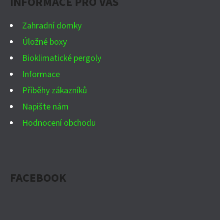
INFORMACE PRO VÁS
T
Í
Zahradní domky
Úložné boxy
Bioklimatické pergoly
Informace
Příběhy zákazníků
Napište nám
Hodnocení obchodu
FACEBOOK