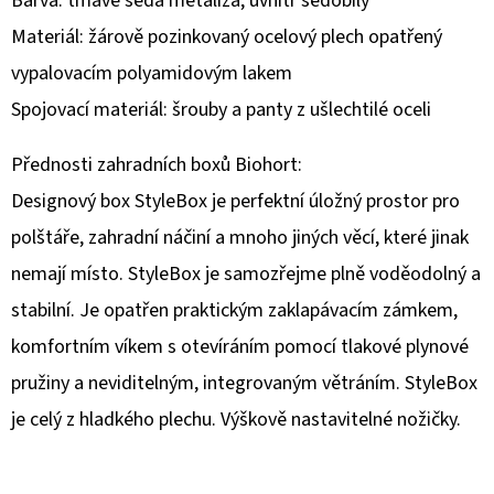
Barva: tmavě šedá metalíza, uvnitř šedobílý
Materiál: žárově pozinkovaný ocelový plech opatřený
D
vypalovacím polyamidovým lakem
O
P
Spojovací materiál: šrouby a panty z ušlechtilé oceli
O
R
Přednosti zahradních boxů Biohort:
U
Designový box StyleBox je perfektní úložný prostor pro
Č
polštáře, zahradní náčiní a mnoho jiných věcí, které jinak
U
nemají místo. StyleBox je samozřejme plně voděodolný a
J
E
stabilní. Je opatřen praktickým zaklapávacím zámkem,
M
komfortním víkem s otevíráním pomocí tlakové plynové
E
pružiny a neviditelným, integrovaným větráním. StyleBox
je celý z hladkého plechu. Výškově nastavitelné nožičky.