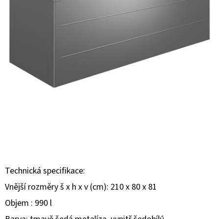
E
T
E
N
A
J
Í
T
?
Technická specifikace:
Vnější rozměry š x h x v (cm): 210 x 80 x 81
HLEDAT
Objem : 990 l