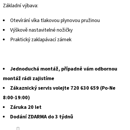
hodnocení
Základní výbava:
produktu
Otevírání víka tlakovou plynovou pružinou
je
Výškově nastavitelné nožičky
0,0
Praktický zaklapávací zámek
z
5
hvězdiček.
Jednoduchá montáž, případně vám odbornou
montáž rádi zajistíme
Zákaznický servis volejte 720 630 659 (Po-Ne
8:00-19:00)
Záruka 20 let
Dodání ZDARMA do 3 týdnů