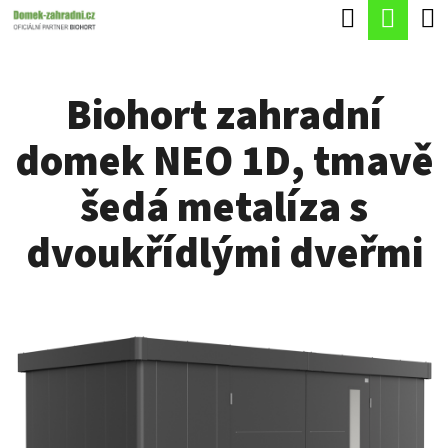
K
Hledat
Náku
Přejít
O
Zpět
Zpět
na
koší
Š
obsah
Biohort zahradní
Í
C
K
domek NEO 1D, tmavě
O
P
šedá metalíza s
O
dvoukřídlými dveřmi
T
Ř
E
B
U
J