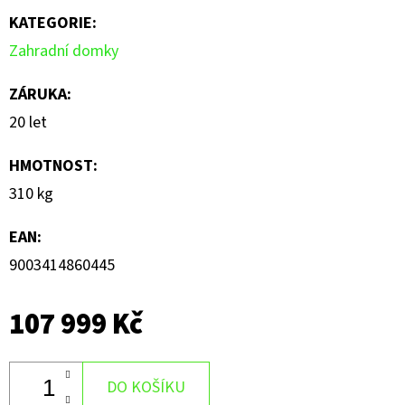
KATEGORIE
:
Zahradní domky
ZÁRUKA
:
20 let
HMOTNOST
:
310 kg
EAN
:
9003414860445
107 999 Kč
DO KOŠÍKU