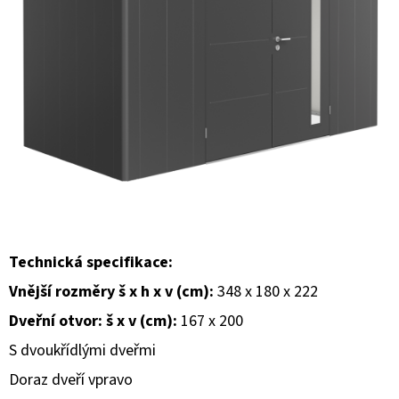
E
T
E
N
A
J
Í
T
?
Technická specifikace:
Vnější rozměry š x h x v (cm):
348 x 180 x 222
Dveřní otvor: š x v (cm):
167 x 200
HLEDAT
S dvoukřídlými dveřmi
Doraz dveří vpravo