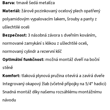
Barva:
tmavě šedá metalíza
D
Materiál:
žárově pozinkovaný ocelový plech opatřený
O
polyamidovým vypalovacím lakem, šrouby a panty z
P
ušlechtilé oceli
O
Bezpečnost:
3 násobná závora s dveřním kováním,
R
U
normované zamykání s klikou z ušlechtilé oceli,
Č
normovaný cylindr a rezervní klíč
U
Optimální funkčnost:
možná montáž dveří na boční
J
E
stěně
M
Komfort:
tlaková plynová pružina otevírá a zavírá dveře
E
Integrovaný okapový žlab (včetně přípojky na 5/4“ hadici)
Snadná montáž díky našemu rozsáhlému montážnímu
návodu