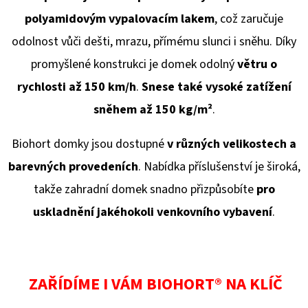
polyamidovým vypalovacím lakem
, což zaručuje
odolnost vůči dešti, mrazu, přímému slunci i sněhu. Díky
promyšlené konstrukci je domek odolný
větru o
rychlosti až 150 km/h
.
Snese také vysoké zatížení
sněhem až 150 kg/
m²
.
Biohort domky jsou dostupné
v různých velikostech a
barevných provedeních
. Nabídka příslušenství je široká,
takže zahradní domek snadno přizpůsobíte
pro
uskladnění jakéhokoli venkovního vybavení
.
ZAŘÍDÍME I VÁM BIOHORT® NA KLÍČ