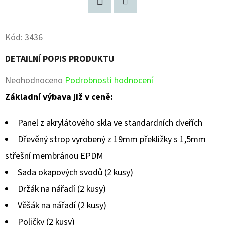
Facebook
Pinterest
Kód:
3436
DETAILNÍ POPIS PRODUKTU
Průměrné
Neohodnoceno
Podrobnosti hodnocení
hodnocení
Základní výbava již v ceně:
produktu
Panel z akrylátového skla ve standardních dveřích
je
Dřevěný strop vyrobený z 19mm překližky s 1,5mm
0,0
střešní membránou EPDM
z
Sada okapových svodů (2 kusy)
5
Držák na nářadí (2 kusy)
hvězdiček.
Věšák na nářadí (2 kusy)
Poličky (2 kusy)