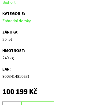
Biohort
KATEGORIE
:
Zahradní domky
ZÁRUKA
:
20 let
HMOTNOST
:
240 kg
EAN
:
9003414810631
100 199 Kč