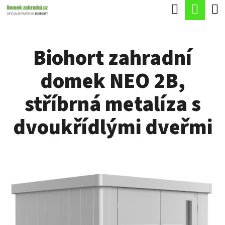
K
Hledat
Náku
Přejít
O
Zpět
Zpět
na
koší
Š
obsah
Biohort zahradní
Í
C
K
domek NEO 2B,
O
P
stříbrná metalíza s
O
dvoukřídlými dveřmi
T
Ř
E
B
U
J