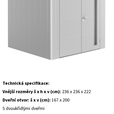
E
T
E
N
A
J
Í
T
?
Technická specifikace:
Vnější rozměry š x h x v (cm):
236 x 236 x 222
HLEDAT
Dveřní otvor: š x v (cm):
167 x 200
S dvoukřídlými dveřmi