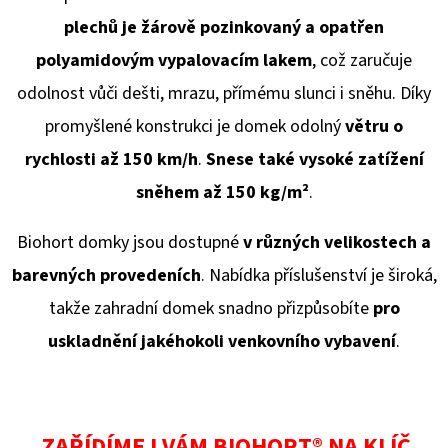
plechů je žárově pozinkovaný a opatřen
polyamidovým vypalovacím lakem
, což zaručuje
odolnost vůči dešti, mrazu, přímému slunci i sněhu. Díky
promyšlené konstrukci je domek odolný
větru o
rychlosti až 150 km/h
.
Snese také vysoké zatížení
sněhem až 150 kg/
m²
.
Biohort domky jsou dostupné
v různých velikostech a
barevných provedeních
. Nabídka příslušenství je široká,
takže zahradní domek snadno přizpůsobíte
pro
uskladnění jakéhokoli venkovního vybavení
.
ZAŘÍDÍME I VÁM BIOHORT® NA KLÍČ