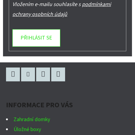
Vložením e-mailu souhlasíte s
podmínkami
ochrany osobních údajů
PŘIHLÁSIT SE
Z
Á
P
Facebook
Instagram
WhatsApp
YouTube
A
INFORMACE PRO VÁS
T
Í
Zahradní domky
Úložné boxy