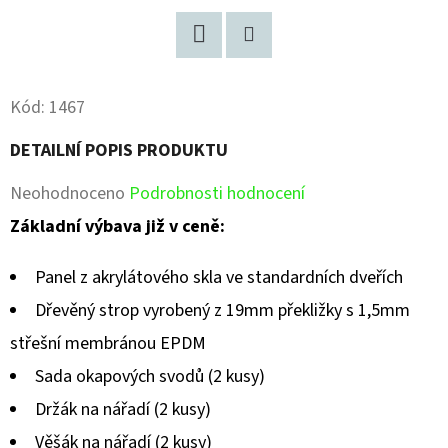
Facebook
Pinterest
Kód:
1467
DETAILNÍ POPIS PRODUKTU
Průměrné
Neohodnoceno
Podrobnosti hodnocení
hodnocení
Základní výbava již v ceně:
produktu
Panel z akrylátového skla ve standardních dveřích
je
Dřevěný strop vyrobený z 19mm překližky s 1,5mm
0,0
střešní membránou EPDM
z
Sada okapových svodů (2 kusy)
5
Držák na nářadí (2 kusy)
hvězdiček.
Věšák na nářadí (2 kusy)