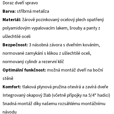
Doraz dveří vpravo
D
Barva:
stříbrná metalíza
O
Materiál:
žárově pozinkovaný ocelový plech opatřený
P
polyamidovým vypalovacím lakem, šrouby a panty z
O
ušlechtilé oceli
R
U
Bezpečnost:
3 násobná závora s dveřním kováním,
Č
normované zamykání s klikou z ušlechtilé oceli,
U
normovaný cylindr a rezervní klíč
J
Optimální funkčnost:
možná montáž dveří na boční
E
M
stěně
E
Komfort:
tlaková plynová pružina otevírá a zavírá dveře
Integrovaný okapový žlab (včetně přípojky na 5/4“ hadici)
Snadná montáž díky našemu rozsáhlému montážnímu
návodu