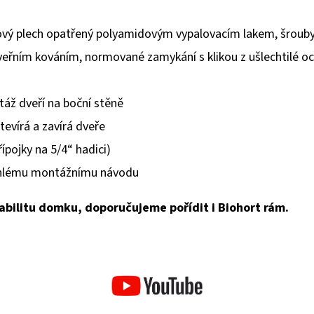
vý plech opatřený polyamidovým vypalovacím lakem, šrouby a
eřním kováním, normované zamykání s klikou z ušlechtilé oce
ž dveří na boční stěně
tevírá a zavírá dveře
ípojky na 5/4“ hadici)
áhlému montážnímu návodu
abilitu domku, doporučujeme pořídit i Biohort rám.