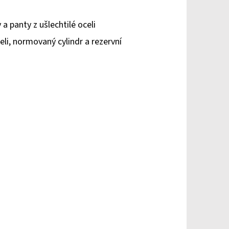
 panty z ušlechtilé oceli
li, normovaný cylindr a rezervní