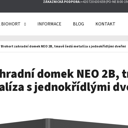
ZÁKAZNICKÁ PODPORA:
+420 720 630 659 (PO-NE 8:00-19
 BIOHORT
INFORMACE
BLOG
KONTAKT
O POTŘEBUJETE NAJÍT?
/
Biohort zahradní domek NEO 2B, tmavě šedá metalíza s jednokřídlými dveřmi
HLEDAT
ahradní domek NEO 2B, 
líza s jednokřídlými d
DOPORUČUJEME