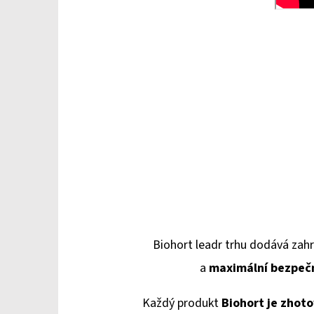
Biohort leadr trhu dodává
zah
a
maximální bezpeč
Každý produkt
Biohort je zhot