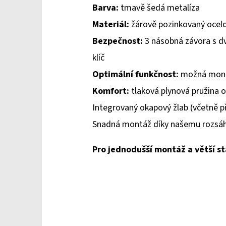
Barva:
tmavě šedá metalíza
Materiál:
žárově pozinkovaný ocelo
Bezpečnost:
3 násobná závora s dv
klíč
Optimální funkčnost:
možná montá
Komfort:
tlaková plynová pružina o
Integrovaný okapový žlab (včetně př
Snadná montáž díky našemu rozs
Pro jednodušší montáž a větší st