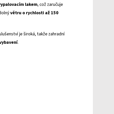
vypalovacím lakem
, což zaručuje
dolný
větru o rychlosti až 150
slušenství je široká, takže zahradní
 vybavení
.