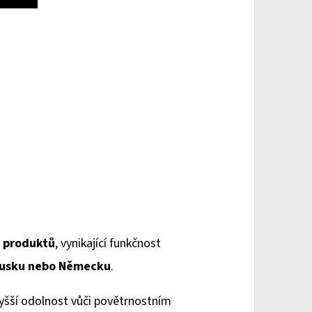
a produktů
, vynikající funkčnost
ousku
nebo Německu
.
 vyšší odolnost vůči povětrnostním