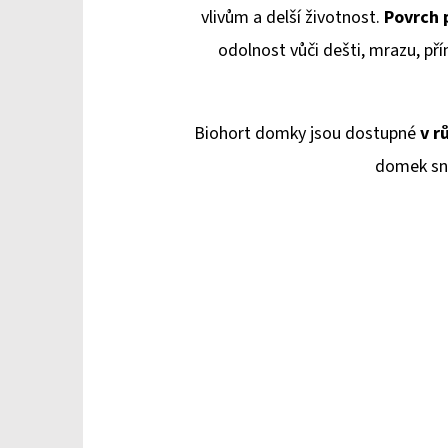
vlivům a delší životnost.
Povrch 
odolnost vůči dešti, mrazu, př
Biohort domky jsou dostupné
v r
domek sn