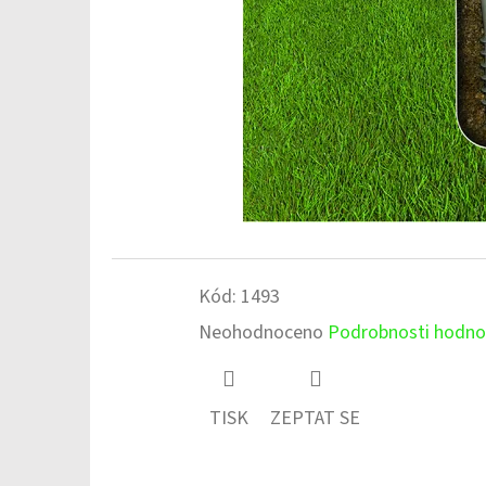
Kód:
1493
Průměrné
Neohodnoceno
Podrobnosti hodno
hodnocení
produktu
TISK
ZEPTAT SE
je
0,0