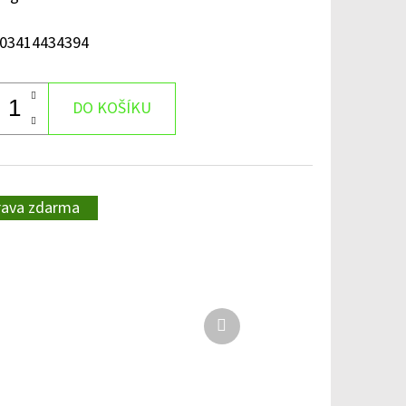
03414434394
DO KOŠÍKU
rava zdarma
Další
produkt