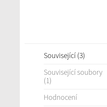
z
5
hvězdiček.
Související (3)
Související soubory
(1)
Hodnocení