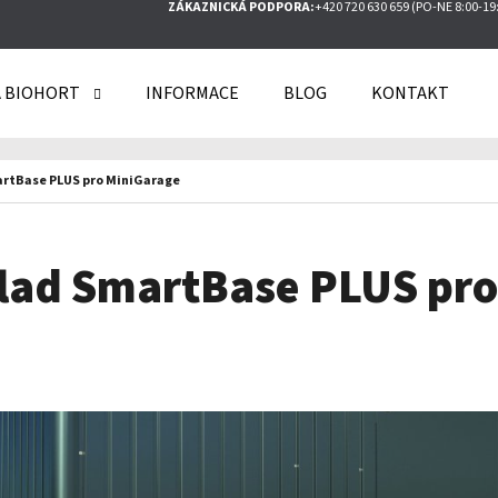
ZÁKAZNICKÁ PODPORA:
+420 720 630 659 (PO-NE 8:00-19
 BIOHORT
INFORMACE
BLOG
KONTAKT
O POTŘEBUJETE NAJÍT?
artBase PLUS pro MiniGarage
HLEDAT
klad SmartBase PLUS pro
DOPORUČUJEME