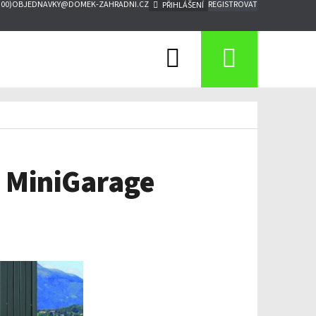
:00)
OBJEDNAVKY@DOMEK-ZAHRADNI.CZ
REGISTROVAT
PŘIHLÁŠENÍ
Hledat
Nákupn
košík
 MiniGarage