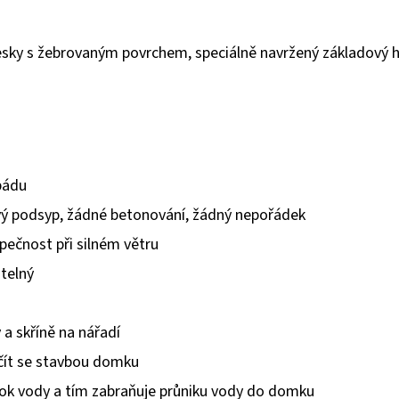
desky s žebrovaným povrchem, speciálně navržený základový h
pádu
ový podsyp, žádné betonování, žádný nepořádek
zpečnost při silném větru
itelný
 a skříně na nářadí
čít se stavbou domku
dtok vody a tím zabraňuje průniku vody do domku