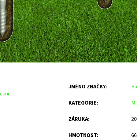
JMÉNO ZNAČKY
:
Bi
cení
KATEGORIE
:
Mi
ZÁRUKA
:
20
HMOTNOST
:
66