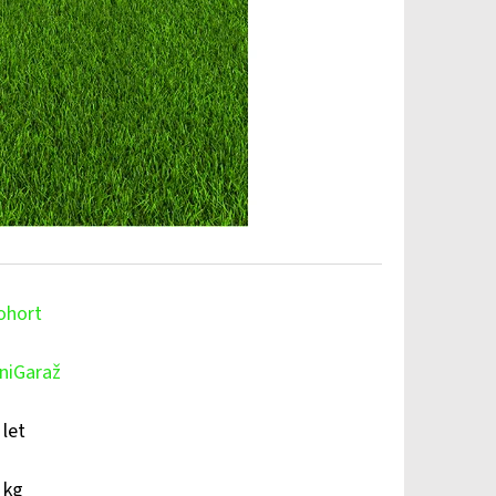
ohort
niGaraž
 let
 kg