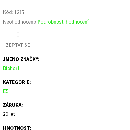
Facebook
Pinterest
Kód:
1217
Průměrné
Neohodnoceno
Podrobnosti hodnocení
hodnocení
produktu
ZEPTAT SE
je
JMÉNO ZNAČKY
:
0,0
Biohort
z
5
KATEGORIE
:
hvězdiček.
E5
ZÁRUKA
:
20 let
HMOTNOST
: