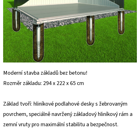
E
T
E
N
A
J
Í
T
Moderní stavba základů bez betonu!
?
Rozměr základu: 294 x 222 x 65 cm
Základ tvoří: hliníkové podlahové desky s žebrovaným
povrchem, speciálně navržený základový hliníkový rám a
HLEDAT
zemní vruty pro maximální stabilitu a bezpečnost.