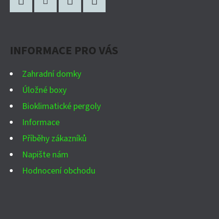
Á
P
Facebook
Instagram
WhatsApp
YouTube
A
INFORMACE PRO VÁS
T
Í
Zahradní domky
Úložné boxy
Bioklimatické pergoly
Informace
Příběhy zákazníků
Napište nám
Hodnocení obchodu