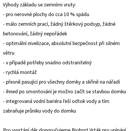
Výhody základu se zemními vruty:
D
- pro nerovné plochy do cca 10 % spádu
O
- málo zemních prací, žádný štěrkový podsyp, žádné
P
betonování, žádný nepořádek
O
R
- optimální nivelizace, absolutní bezpečnost při silném
U
větru
Č
- v případě potřeby snadno odstranitelný
U
- rychlá montáž
J
E
- přesně pasující pro všechny domky a skříně na nářadí
M
- ihned po smontování je možno začít se stavbou domku
E
- integrovaná vodní bariéra řeší odtok vody a tím
zabraňuje průniku vody do domku
Pro vyvrtání děr doporučujeme Biohort Vrták pro upínání