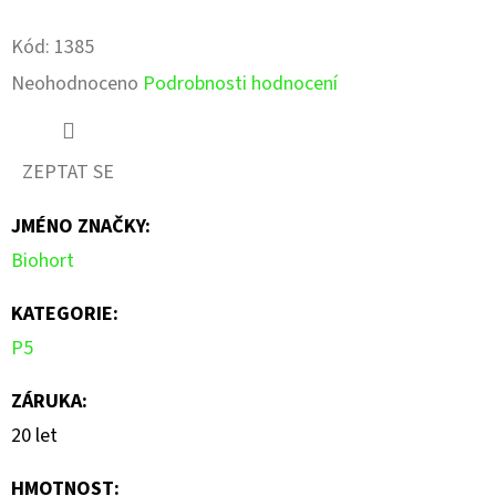
Facebook
Pinterest
Kód:
1385
Průměrné
Neohodnoceno
Podrobnosti hodnocení
hodnocení
produktu
ZEPTAT SE
je
JMÉNO ZNAČKY
:
0,0
Biohort
z
5
KATEGORIE
:
hvězdiček.
P5
ZÁRUKA
:
20 let
HMOTNOST
: