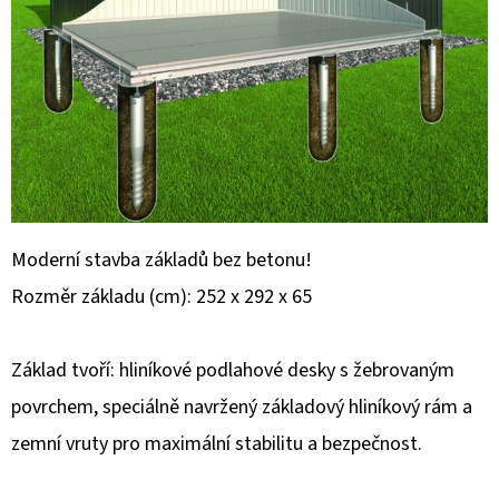
E
T
E
N
A
J
Í
T
Moderní stavba základů bez betonu!
?
Rozměr základu (cm): 252 x 292 x 65
Základ tvoří: hliníkové podlahové desky s žebrovaným
povrchem, speciálně navržený základový hliníkový rám a
HLEDAT
zemní vruty pro maximální stabilitu a bezpečnost.