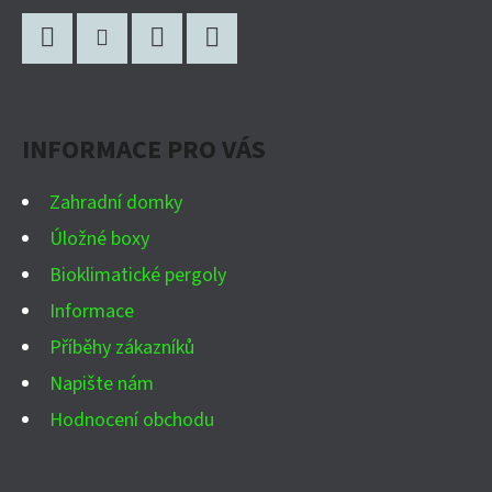
Z
Á
P
Facebook
Instagram
WhatsApp
YouTube
A
INFORMACE PRO VÁS
T
Í
Zahradní domky
Úložné boxy
Bioklimatické pergoly
Informace
Příběhy zákazníků
Napište nám
Hodnocení obchodu