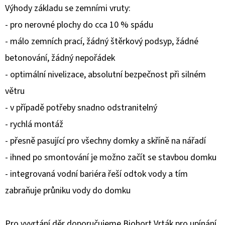
Výhody základu se zemními vruty:
D
- pro nerovné plochy do cca 10 % spádu
O
- málo zemních prací, žádný štěrkový podsyp, žádné
P
betonování, žádný nepořádek
O
R
- optimální nivelizace, absolutní bezpečnost při silném
U
větru
Č
- v případě potřeby snadno odstranitelný
U
- rychlá montáž
J
E
- přesně pasující pro všechny domky a skříně na nářadí
M
- ihned po smontování je možno začít se stavbou domku
E
- integrovaná vodní bariéra řeší odtok vody a tím
zabraňuje průniku vody do domku
Pro vyvrtání děr doporučujeme Biohort Vrták pro upínání