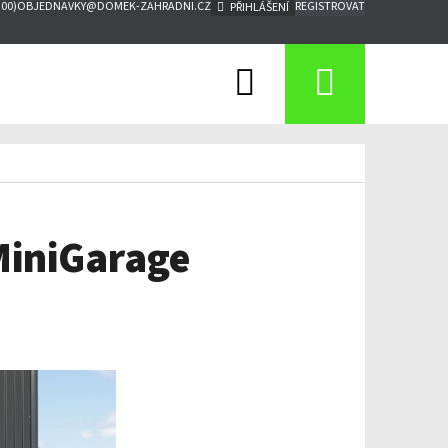
:00)
OBJEDNAVKY@DOMEK-ZAHRADNI.CZ
REGISTROVAT
PŘIHLÁŠENÍ
Hledat
Nákupn
košík
MiniGarage