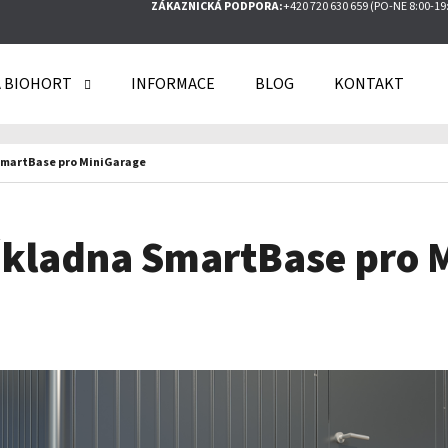
ZÁKAZNICKÁ PODPORA:
+420 720 630 659 (PO-NE 8:00-19
 BIOHORT
INFORMACE
BLOG
KONTAKT
O POTŘEBUJETE NAJÍT?
SmartBase pro MiniGarage
HLEDAT
ákladna SmartBase pro 
DOPORUČUJEME