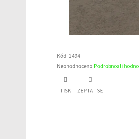
Kód:
1494
Průměrné
Neohodnoceno
Podrobnosti hodno
hodnocení
produktu
TISK
ZEPTAT SE
je
0,0
z
5
hvězdiček.