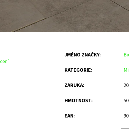
JMÉNO ZNAČKY
:
Bi
cení
KATEGORIE
:
Mi
ZÁRUKA
:
20
HMOTNOST
:
50
EAN
:
90