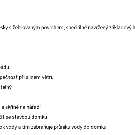
desky s žebrovaným povrchem, speciálně navržený základový h
pádu
zpečnost při silném větru
itelný
 a skříně na nářadí
čít se stavbou domku
dtok vody a tím zabraňuje průniku vody do domku