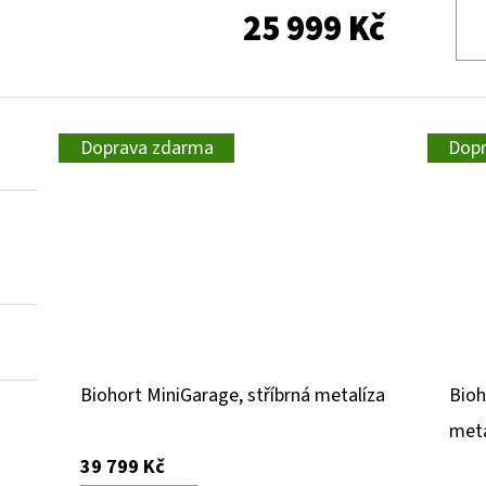
25 999 Kč
Doprava zdarma
Dop
Biohort MiniGarage, stříbrná metalíza
Bioh
meta
39 799 Kč