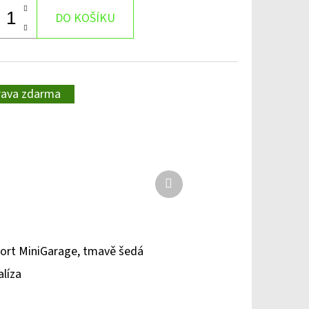
DO KOŠÍKU
rava zdarma
Další
produkt
ort MiniGarage, tmavě šedá
líza