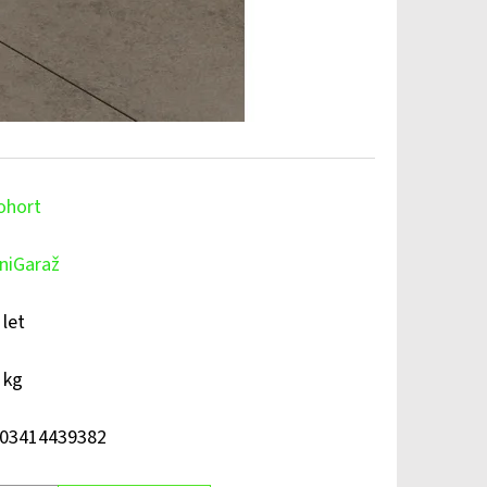
ohort
niGaraž
 let
 kg
03414439382