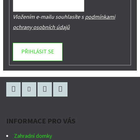
Vložením e-mailu souhlasíte s
podmínkami
ochrany osobních údajů
PŘIHLÁSIT SE
Z
Á
P
Facebook
Instagram
WhatsApp
YouTube
A
INFORMACE PRO VÁS
T
Í
Zahradní domky