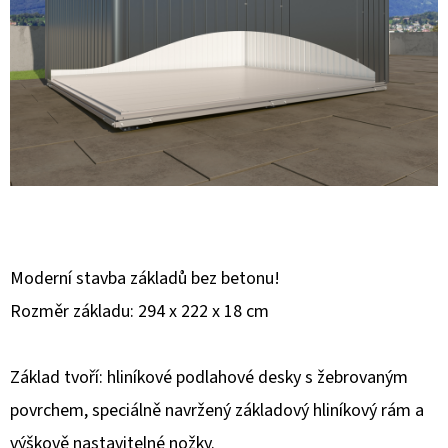
E
T
E
N
A
J
Í
T
?
Moderní stavba základů bez betonu!
Rozměr základu: 294 x 222 x 18 cm
Základ tvoří: hliníkové podlahové desky s žebrovaným
HLEDAT
povrchem, speciálně navržený základový hliníkový rám a
výškově nastavitelné nožky.