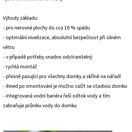
D
Výhody základu:
O
P
- pro nerovné plochy do cca 10 % spádu
O
- optimální nivelizace, absolutní bezpečnost při silném
R
větru
U
- v případě potřeby snadno odstranitelný
Č
U
- rychlá montáž
J
- přesně pasující pro všechny domky a skříně na nářadí
E
- ihned po smontování je možno začít se stavbou domku
M
- integrovaná vodní bariéra řeší odtok vody a tím
E
zabraňuje průniku vody do domku