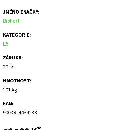
je
JMÉNO ZNAČKY
:
0,0
Biohort
z
5
KATEGORIE
:
hvězdiček.
E5
ZÁRUKA
:
20 let
HMOTNOST
:
101 kg
EAN
:
9003414439238