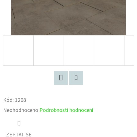
Facebook
Pinterest
Kód:
1208
Průměrné
Neohodnoceno
Podrobnosti hodnocení
hodnocení
produktu
ZEPTAT SE