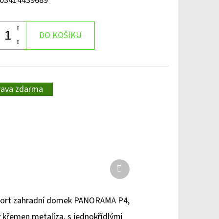
03414439689
DO KOŠÍKU
rava zdarma
Další
produkt
ort zahradní domek PANORAMA P4,
 křemen metalíza, s jednokřídlými