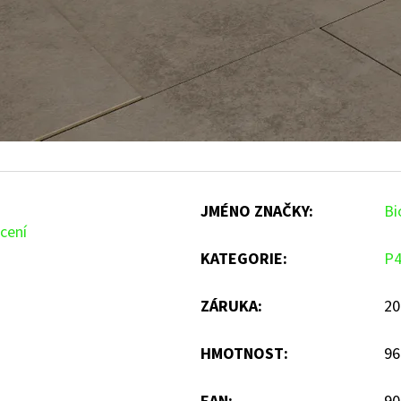
JMÉNO ZNAČKY
:
Bi
cení
KATEGORIE
:
P
ZÁRUKA
:
20
HMOTNOST
:
96