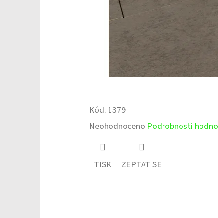
Kód:
1379
Průměrné
Neohodnoceno
Podrobnosti hodno
hodnocení
produktu
TISK
ZEPTAT SE
je
0,0
z