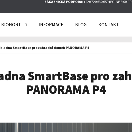
ZÁKAZNICKÁ PODPORA:
+420 720 630 659 (PO-NE 8:00-19
 BIOHORT
INFORMACE
BLOG
KONTAKT
O POTŘEBUJETE NAJÍT?
ákladna SmartBase pro zahradní domek PANORAMA P4
HLEDAT
ladna SmartBase pro za
PANORAMA P4
DOPORUČUJEME