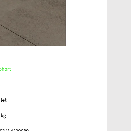
ohort
4
 let
 kg