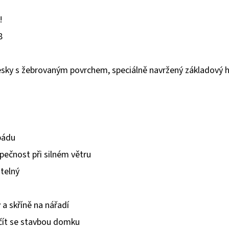
!
8
desky s žebrovaným povrchem, speciálně navržený základový h
pádu
zpečnost při silném větru
itelný
 a skříně na nářadí
čít se stavbou domku