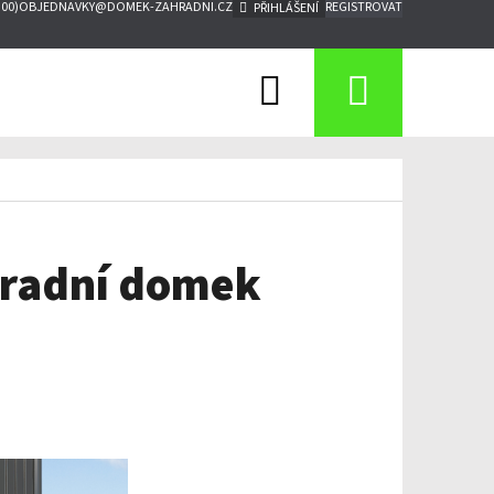
:00)
OBJEDNAVKY@DOMEK-ZAHRADNI.CZ
REGISTROVAT
PŘIHLÁŠENÍ
Hledat
Nákupn
košík
hradní domek