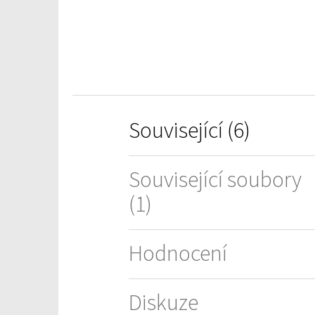
5
hvězdiček.
Související (6)
Související soubory
(1)
Hodnocení
Diskuze