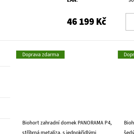
EAN
:
90
46 199 Kč
Doprava zdarma
Dop
Biohort zahradní domek PANORAMA P4,
Bioh
stříbrná metalíza, s jednokřídlými
šedý