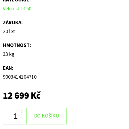
hvězdiček.
Velikost L150
ZÁRUKA
:
20 let
HMOTNOST
:
33 kg
EAN
:
9003414164710
12 699 Kč
DO KOŠÍKU