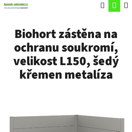
K
Hledat
Náku
Přejít
O
Zpět
Zpět
na
koší
Š
obsah
Biohort zástěna na
Í
C
K
ochranu soukromí,
O
P
velikost L150, šedý
O
křemen metalíza
T
Ř
E
B
U
J