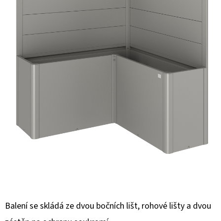
E
T
E
N
A
J
Í
T
?
HLEDAT
Balení se skládá ze dvou bočních lišt, rohové lišty a dvou