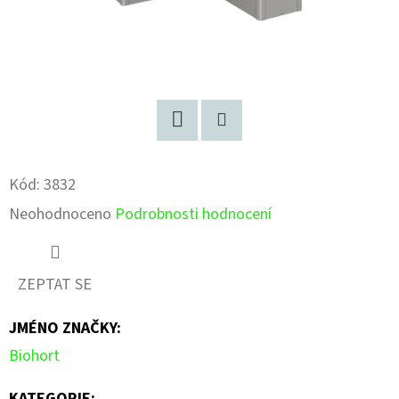
Facebook
Pinterest
Kód:
3832
Průměrné
Neohodnoceno
Podrobnosti hodnocení
hodnocení
produktu
ZEPTAT SE
je
JMÉNO ZNAČKY
:
0,0
Biohort
z
5
KATEGORIE
: