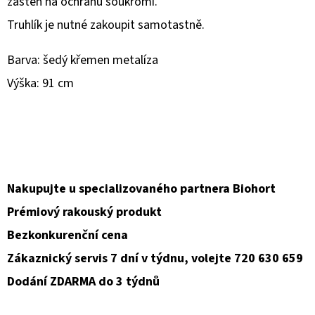
zástěn na ochranu soukromí.
Truhlík je nutné zakoupit samotastně.
D
O
Barva: šedý křemen metalíza
P
Výška: 91 cm
O
R
U
Č
U
J
Nakupujte u specializovaného partnera Biohort
E
Prémiový rakouský produkt
M
E
Bezkonkurenční cena
Zákaznický servis 7 dní v týdnu, volejte 720 630 659
Dodání ZDARMA do 3 týdnů