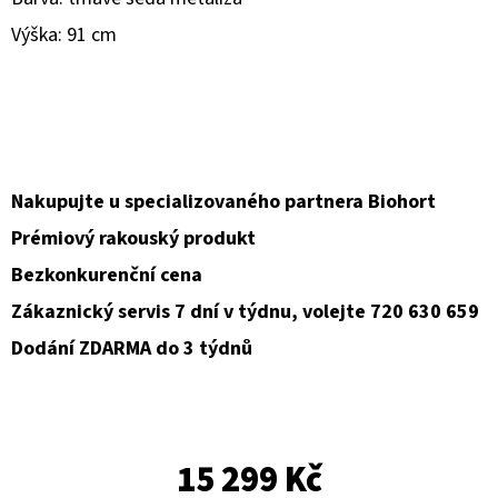
Výška: 91 cm
D
O
P
O
R
U
Nakupujte u specializovaného partnera Biohort
Č
Prémiový rakouský produkt
U
Bezkonkurenční cena
J
E
Zákaznický servis 7 dní v týdnu, volejte 720 630 659
M
Dodání ZDARMA do 3 týdnů
E
15 299 Kč