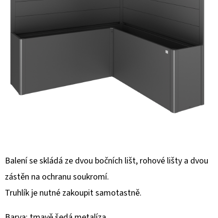
E
T
E
N
A
J
Í
T
?
Balení se skládá ze dvou bočních lišt, rohové lišty a dvou
zástěn na ochranu soukromí.
HLEDAT
Truhlík je nutné zakoupit samotastně.
Barva: tmavě šedá metalíza