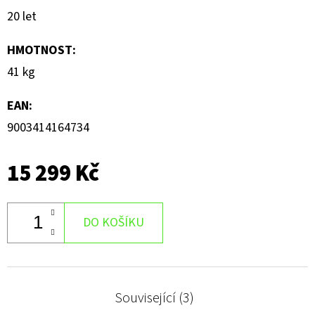
20 let
HMOTNOST
:
41 kg
EAN
:
9003414164734
15 299 Kč
DO KOŠÍKU
Související (3)