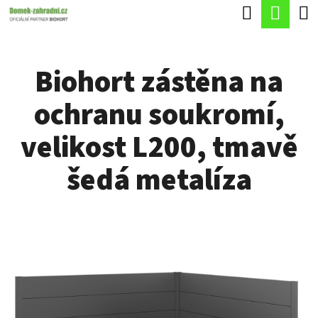
K
Hledat
Náku
Přejít
O
Zpět
Zpět
na
koší
Š
obsah
Biohort zástěna na
Í
C
K
ochranu soukromí,
O
P
velikost L200, tmavě
O
šedá metalíza
T
Ř
E
B
U
J