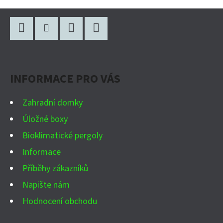
Z
Á
P
Facebook
Instagram
WhatsApp
YouTube
A
INFORMACE PRO VÁS
T
Í
Zahradní domky
Úložné boxy
Bioklimatické pergoly
Informace
Příběhy zákazníků
Napište nám
Hodnocení obchodu