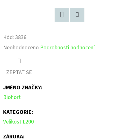
Facebook
Pinterest
Kód:
3836
Průměrné
Neohodnoceno
Podrobnosti hodnocení
hodnocení
produktu
ZEPTAT SE
je
JMÉNO ZNAČKY
:
0,0
Biohort
z
5
KATEGORIE
:
hvězdiček.
Velikost L200
ZÁRUKA
: