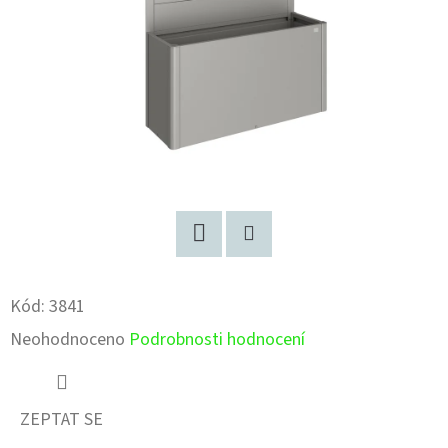
Facebook
Pinterest
Kód:
3841
Průměrné
Neohodnoceno
Podrobnosti hodnocení
hodnocení
produktu
ZEPTAT SE
je