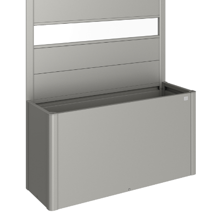
E
T
E
N
A
J
Í
T
?
HLEDAT