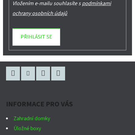
Vložením e-mailu souhlasíte s
podmínkami
ochrany osobních údajů
PŘIHLÁSIT SE
Z
Á
P
Facebook
Instagram
WhatsApp
YouTube
A
INFORMACE PRO VÁS
T
Í
Zahradní domky
Úložné boxy