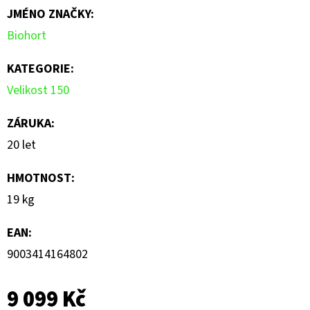
JMÉNO ZNAČKY
:
0,0
Biohort
z
5
KATEGORIE
:
hvězdiček.
Velikost 150
ZÁRUKA
:
20 let
HMOTNOST
:
19 kg
EAN
:
9003414164802
9 099 Kč