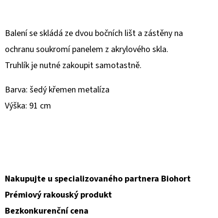
D
O
Balení se skládá ze dvou bočních lišt a zástěny na
P
ochranu soukromí panelem z akrylového skla.
O
Truhlík je nutné zakoupit samotastně.
R
U
Barva: šedý křemen metalíza
Č
Výška: 91 cm
U
J
E
M
E
Nakupujte u specializovaného partnera Biohort
Prémiový rakouský produkt
Bezkonkurenční cena