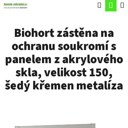
K
Hledat
Náku
Přejít
O
Zpět
Zpět
na
koší
Š
obsah
Biohort zástěna na
Í
C
K
ochranu soukromí s
O
P
panelem z akrylového
O
skla, velikost 150,
T
Ř
šedý křemen metalíza
E
B
U
J