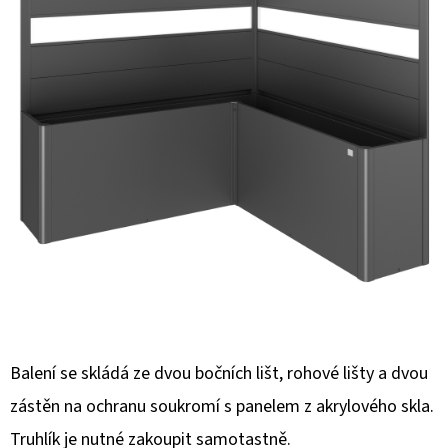
E
T
E
N
A
J
Í
T
?
Balení se skládá ze dvou bočních lišt, rohové lišty a dvou
HLEDAT
zástěn na ochranu soukromí s panelem z akrylového skla.
Truhlík je nutné zakoupit samotastně.