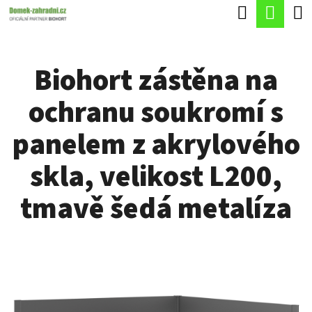
K
Hledat
Náku
Přejít
O
Zpět
Zpět
na
koší
Š
obsah
Biohort zástěna na
Í
C
K
ochranu soukromí s
O
P
panelem z akrylového
O
skla, velikost L200,
T
Ř
tmavě šedá metalíza
E
B
U
J