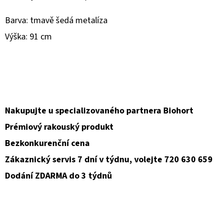
Barva: tmavě šedá metalíza
D
O
Výška: 91 cm
P
O
R
U
Č
U
Nakupujte u specializovaného partnera Biohort
J
Prémiový rakouský produkt
E
Bezkonkurenční cena
M
Zákaznický servis 7 dní v týdnu, volejte 720 630 659
E
Dodání ZDARMA do 3 týdnů