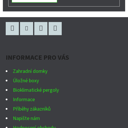
Z
Á
P
Facebook
Instagram
WhatsApp
YouTube
A
INFORMACE PRO VÁS
T
Í
Zahradní domky
Úložné boxy
Bioklimatické pergoly
Informace
Příběhy zákazníků
Napište nám
Hodnocení obchodu