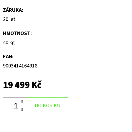
ZÁRUKA
:
20 let
HMOTNOST
:
40 kg
EAN
:
9003414164918
19 499 Kč
DO KOŠÍKU