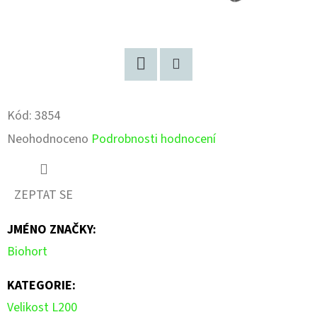
Facebook
Pinterest
Kód:
3854
Průměrné
Neohodnoceno
Podrobnosti hodnocení
hodnocení
produktu
ZEPTAT SE
je
JMÉNO ZNAČKY
:
0,0
Biohort
z
5
KATEGORIE
:
hvězdiček.
Velikost L200