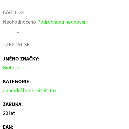
Facebook
Pinterest
Kód:
1134
Průměrné
Neohodnoceno
Podrobnosti hodnocení
hodnocení
produktu
ZEPTAT SE
je
JMÉNO ZNAČKY
:
0,0
Biohort
z
5
KATEGORIE
:
hvězdiček.
Zahradní box FreizeitBox
ZÁRUKA
:
20 let
EAN
: