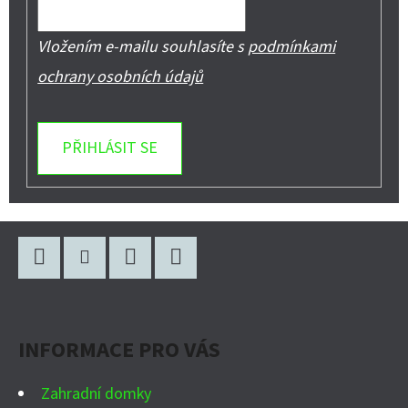
Vložením e-mailu souhlasíte s
podmínkami
ochrany osobních údajů
PŘIHLÁSIT SE
Z
Á
P
Facebook
Instagram
WhatsApp
YouTube
A
INFORMACE PRO VÁS
T
Í
Zahradní domky