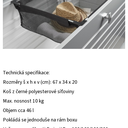
E
T
E
N
A
J
Í
T
Technická specifikace:
?
Rozměry š x h x v (cm): 67 x 34 x 20
Koš z černé polyesterové síťoviny
Max. nosnost 10 kg
Objem cca 46 l
HLEDAT
Pokládá se jednoduše na rám boxu