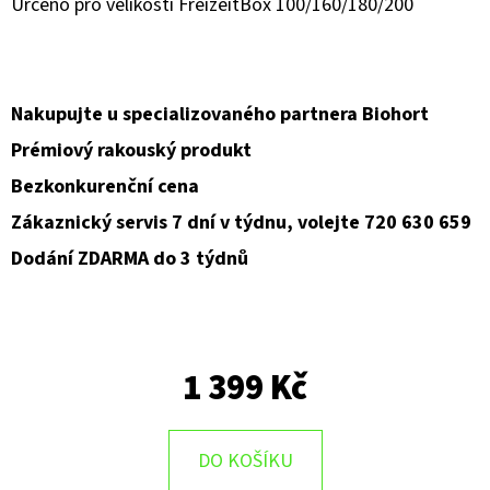
Určeno pro velikosti FreizeitBox 100/160/180/200
D
O
P
Nakupujte u specializovaného partnera Biohort
O
Prémiový rakouský produkt
R
Bezkonkurenční cena
U
Č
Zákaznický servis 7 dní v týdnu, volejte 720 630 659
U
Dodání ZDARMA do 3 týdnů
J
E
M
E
1 399 Kč
DO KOŠÍKU