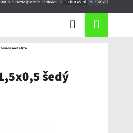
:00)
OBJEDNAVKY@DOMEK-ZAHRADNI.CZ
REGISTROVAT
PŘIHLÁŠENÍ
Hledat
Nákupn
košík
 křemen metalíza
 1,5x0,5 šedý