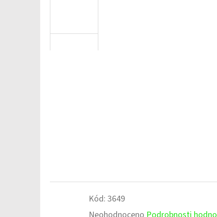
Kód:
3649
Průměrné
Neohodnoceno
Podrobnosti hodno