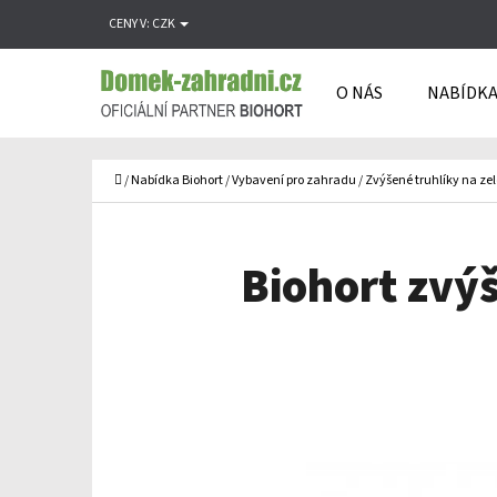
K
Přejít
CENY V:
CZK
O
Zpět
Zpět
na
Š
do
do
obsah
O NÁS
NABÍDKA
Í
obchodu
obchodu
C
K
Domů
/
Nabídka Biohort
/
Vybavení pro zahradu
/
Zvýšené truhlíky na ze
Biohort zvýš