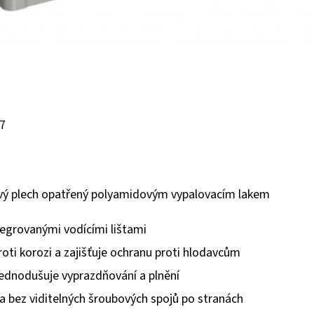
77
ový plech opatřený polyamidovým vypalovacím lakem
ntegrovanými vodícími lištami
roti korozi a zajišťuje ochranu proti hlodavcům
jednodušuje vyprazdňování a plnění
a bez viditelných šroubových spojů po stranách