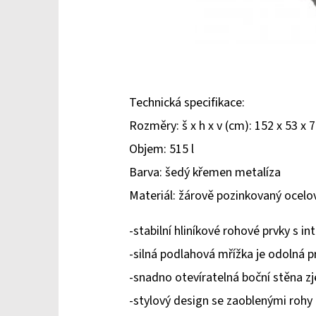
Technická specifikace:
Rozměry: š x h x v (cm): 152 x 53 x 
Objem: 515 l
Barva: šedý křemen metalíza
Materiál: žárově pozinkovaný ocel
-stabilní hliníkové rohové prvky s i
-silná podlahová mřížka je odolná p
-snadno otevíratelná boční stěna z
-stylový design se zaoblenými rohy 