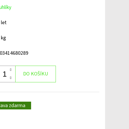
uhlíky
 let
 kg
03414680289
DO KOŠÍKU
rava zdarma