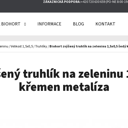
ZÁKAZNICKÁ PODPORA:
+420 720 630 659 (PO-NE 8:00-19
 BIOHORT
INFORMACE
BLOG
KONTAKT
O POTŘEBUJETE NAJÍT?
leninu
/
Velikost 1,5x0,5
/
Truhlíky
/
Biohort zvýšený truhlík na zeleninu 1,5x0,5 šedý
HLEDAT
ený truhlík na zeleninu
křemen metalíza
DOPORUČUJEME