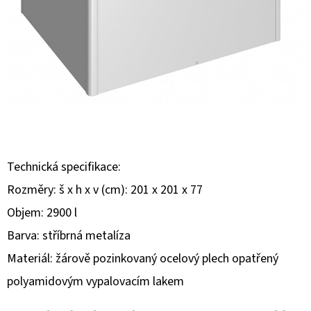
E
T
E
N
A
J
Í
T
Technická specifikace:
?
Rozměry: š x h x v (cm): 201 x 201 x 77
Objem: 2900 l
Barva: stříbrná metalíza
Materiál: žárově pozinkovaný ocelový plech opatřený
HLEDAT
polyamidovým vypalovacím lakem