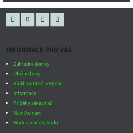
Z
Á
P
Facebook
Instagram
WhatsApp
YouTube
A
INFORMACE PRO VÁS
T
Í
Zahradní domky
Úložné boxy
Bioklimatické pergoly
Informace
Příběhy zákazníků
Napište nám
Hodnocení obchodu