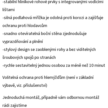
-stabilní hliníkové rohové prvky s integrovanými vodícími
lištami
D
O
-silná podlahová mřížka je odolná proti korozi a zajišťuje
P
ochranu proti hlodavcům
O
-snadno otevíratelná boční stěna zjednodušuje
R
U
vyprazdňování a plnění
Č
-stylový design se zaoblenými rohy a bez viditelných
U
šroubových spojů po stranách
J
-rychle sestavitelný jednou osobou za méně než 10 minut
E
M
Volitelná ochrana proti hlemýžďům (není v základní
E
výbavě, viz. příslušenství)
Jednoduchá montáž, případně vám odbornou montáž
rádi zajistíme