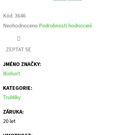
Facebook
Pinterest
Kód:
3646
Průměrné
Neohodnoceno
Podrobnosti hodnocení
hodnocení
produktu
ZEPTAT SE
je
JMÉNO ZNAČKY
:
0,0
Biohort
z
5
KATEGORIE
:
hvězdiček.
Truhlíky
ZÁRUKA
:
20 let